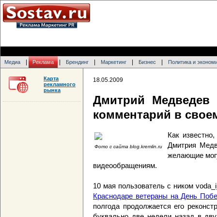
|
|
|
|
|
Медиа
Реклама
Брендинг
Маркетинг
Бизнес
Политика и эконом
Карта
18.05.2009
рекламного
рынка
Дмитрий Медведев
комментарий в свое
Как известно,
Дмитрия Мед
Фото с сайта blog.kremlin.ru
желающие могу
видеообращениям.
10 мая пользователь с ником voda_
Краснодаре ветераны на День Побе
полгода продолжается его реконст
буквально две недели назад в дву