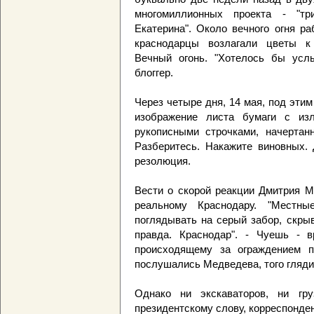
многомиллионных проекта - "тр
Екатерина". Около вечного огня ра
краснодарцы возлагали цветы к
Вечный огонь. "Хотелось бы усл
блоггер.
Через четыре дня, 14 мая, под эти
изображение листа бумаги с из
рукописными строчками, начертанн
Разберитесь. Накажите виновных. 
резолюция.
Вести о скорой реакции Дмитрия М
реальному Краснодару. "Местн
поглядывать на серый забор, скры
правда. Краснодар". - Чуешь - в
происходящему за ограждением пе
послушались Медведева, того гляди 
Однако ни экскаваторов, ни гру
президентскому слову, корреспонден