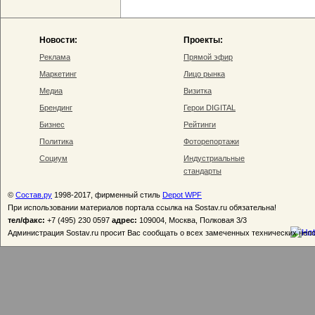
Новости:
Проекты:
Реклама
Прямой эфир
Маркетинг
Лицо рынка
Медиа
Визитка
Брендинг
Герои DIGITAL
Бизнес
Рейтинги
Политика
Фоторепортажи
Социум
Индустриальные
стандарты
©
Состав.ру
1998-2017, фирменный стиль
Depot WPF
При использовании материалов портала ссылка на Sostav.ru обязательна!
тел/факс:
+7 (495) 230 0597
адрес:
109004, Москва, Полковая 3/3
Администрация Sostav.ru просит Вас сообщать о всех замеченных технических неп