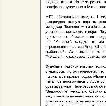
годового отчета. Но из-за резкого
телефонов, купленных в IV квартале,
МТС, обязавшаяся продать 1 мил
распродала первую партию, гово
менеджер. "Вымпелком" не обязан з
установленные сроки, говорит "Ве
единственное обязательство - прод
вот "Мегафон", следует из его 
определенные партии iPhone 3G и в
требований. Их невыполнение ч
"Мегафон", не раскрывая размера в
Судебные разбирательства возмо
операторов. Но они надеются, что 
признала бы провал продаж iPhone в 
пытались договориться с Apple об
объема закупок. Переговоры об объ
"Ведомостям" несколько близких 
закупочной цены еще менее вероятн
участников этих переговоров: она