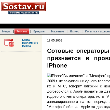
|
|
|
|
|
Медиа
Реклама
Брендинг
Маркетинг
Бизнес
Политика и эконом
Карта
18.05.2009
рекламного
рынка
Сотовые операторы 
признается в пров
iPhone
"Вымпелком" и "Мегафон" пр
2009 г. не закупили ни одного телеф
их и МТС, говорит близкий к ней
договорился с Apple продать за дв
годового отчета оператора, но в IV
запланированного на тот период, 
"Мегафон" обещал Apple за два год