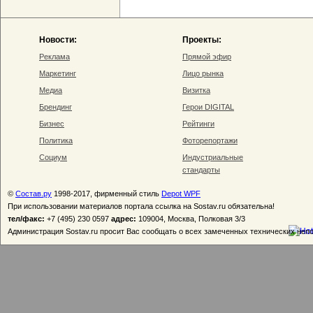
Новости:
Проекты:
Реклама
Прямой эфир
Маркетинг
Лицо рынка
Медиа
Визитка
Брендинг
Герои DIGITAL
Бизнес
Рейтинги
Политика
Фоторепортажи
Социум
Индустриальные
стандарты
©
Состав.ру
1998-2017, фирменный стиль
Depot WPF
При использовании материалов портала ссылка на Sostav.ru обязательна!
тел/факс:
+7 (495) 230 0597
адрес:
109004, Москва, Полковая 3/3
Администрация Sostav.ru просит Вас сообщать о всех замеченных технических неп