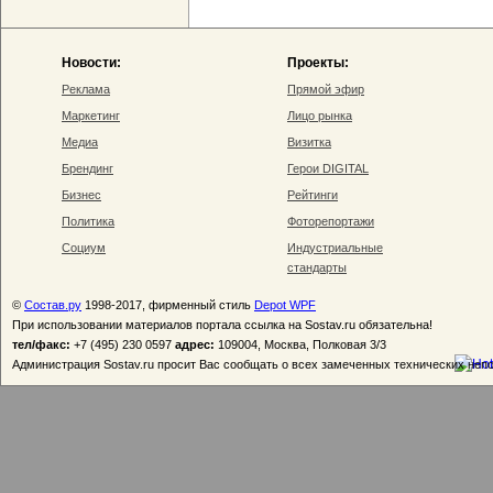
Новости:
Проекты:
Реклама
Прямой эфир
Маркетинг
Лицо рынка
Медиа
Визитка
Брендинг
Герои DIGITAL
Бизнес
Рейтинги
Политика
Фоторепортажи
Социум
Индустриальные
стандарты
©
Состав.ру
1998-2017, фирменный стиль
Depot WPF
При использовании материалов портала ссылка на Sostav.ru обязательна!
тел/факс:
+7 (495) 230 0597
адрес:
109004, Москва, Полковая 3/3
Администрация Sostav.ru просит Вас сообщать о всех замеченных технических неп