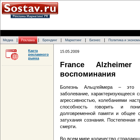
|
|
|
|
|
Медиа
Реклама
Брендинг
Маркетинг
Бизнес
Политика и эконом
Карта
15.05.2009
рекламного
рынка
France Alzheimer
воспоминания
Болезнь Альцгеймера – это с
заболевание, характеризующееся с
агрессивностью, колебаниями наст
способность говорить и пони
долговременной памяти и общее с
затухания сознания. Постепенная 
смерти.
Во всем мире количество страдающ