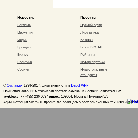
Новости:
Проекты:
Реклама
Прямой эфир
Маркетинг
Лицо рынка
Медиа
Визитка
Брендинг
Герои DIGITAL
Бизнес
Рейтинги
Политика
Фоторепортажи
Социум
Индустриальные
стандарты
©
Состав.ру
1998-2017, фирменный стиль
Depot WPF
При использовании материалов портала ссылка на Sostav.ru обязательна!
тел/факс:
+7 (495) 230 0597
адрес:
109004, Москва, Полковая 3/3
Администрация Sostav.ru просит Вас сообщать о всех замеченных технических неп