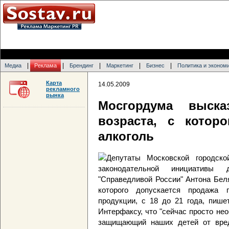
|
|
|
|
|
Медиа
Реклама
Брендинг
Маркетинг
Бизнес
Политика и эконом
Карта
14.05.2009
рекламного
рынка
Мосгордума выска
возраста, с котор
алкоголь
Депутаты Московской городск
законодательной инициативы
"Справедливой России" Антона Беля
которого допускается продажа 
продукции, с 18 до 21 года, пише
Интерфаксу, что "сейчас просто не
защищающий наших детей от вред