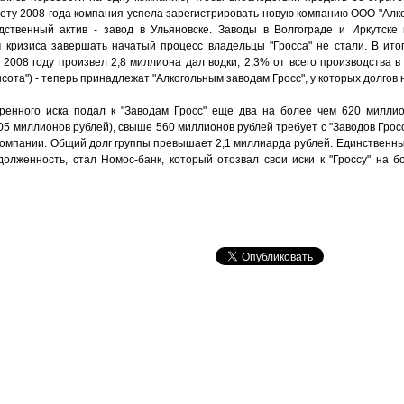
лету 2008 года компания успела зарегистрировать новую компанию ООО "Алк
ственный актив - завод в Ульяновске. Заводы в Волгограде и Иркутске 
 кризиса завершать начатый процесс владельцы "Гросса" не стали. В ит
(в 2008 году произвел 2,8 миллиона дал водки, 2,3% от всего производства в
ысота") - теперь принадлежат "Алкогольным заводам Гросс", у которых долгов 
ренного иска подал к "Заводам Гросс" еще два на более чем 620 миллио
05 миллионов рублей), свыше 560 миллионов рублей требует с "Заводов Гросс
омпании. Общий долг группы превышает 2,1 миллиарда рублей. Единственны
долженность, стал Номос-банк, который отозвал свои иски к "Гроссу" на 