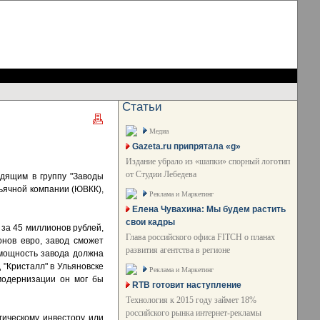
Статьи
Медиа
Gazeta.ru припрятала «g»
Издание убрало из «шапки» спорный логотип
от Студии Лебедева
одящим в группу "Заводы
ьячной компании (ЮВКК),
Реклама и Маркетинг
Елена Чувахина: Мы будем растить
свои кадры
 за 45 миллионов рублей,
Глава российского офиса FITCH о планах
онов евро, завод сможет
развития агентства в регионе
 мощность завода должна
 "Кристалл" в Ульяновске
Реклама и Маркетинг
модернизации он мог бы
RTB готовит наступление
Технология к 2015 году займет 18%
российского рынка интернет-рекламы
гическому инвестору или