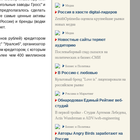
огольные заводы Гросс" и
Медиа
предполагалось сделать
Россия в хвосте digital-лидеров
оге самые ценные активы
ZenithOptimedia оценила крупнейшие рынки
 России) и бренды (водки
новых медиа
нет.
Медиа
нов рублей) кредитором
Новостные сайты теряют
" "Уралсиб", организатор
аудиторию
м кредитором, с которым
Послевыборный спад сказался на
более чем 400 миллионов
политических и бизнес-СМИ
Бизнес и Политика
В Россию с любовью
Культовый бренд "Love is" лицензировали на
российском рынке
Реклама и Маркетинг
Обнародован Единый Рейтинг веб-
студий
В первой тройке - Студия Артемия Лебедева,
Actis Wunderman и ADV/web-engineering
Бизнес и Политика
Авторы Angry Birds заработают на
России