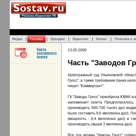
|
|
|
|
|
Медиа
Реклама
Брендинг
Маркетинг
Бизнес
Политика и э
Карта
13.05.2009
рекламного
рынка
Часть "Заводов Гр
Арбитражный суд Ульяновской област
Гросс", а также требование банка на
пишет "Коммерсант".
ГК "Заводы Гросс" приобрела ЮВКК в м
напоминает газета. Предполагалось,
производить 500-700 тысяч дал водки
была составить 9,6 миллиона дал). По
(мощность - 8,4 миллиона дал) и та
производить свыше 2 миллиона дал).
Все эти активы "Заводы Гросс" собир