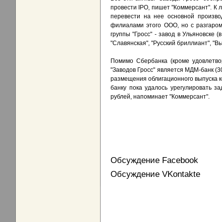
провести IPO, пишет "Коммерсант". К 
перевести на нее основной производ
филиалами этого ООО, но с разгаром
группы "Гросс" - завод в Ульяновске 
"Славянская", "Русский бриллиант", "В
Помимо Сбербанка (кроме удовлетво
"Заводов Гросс" является МДМ-банк (3
размещения облигационного выпуска к
банку пока удалось урегулировать за
рублей, напоминает "Коммерсант".
Обсуждение Facebook
Обсуждение VKontakte