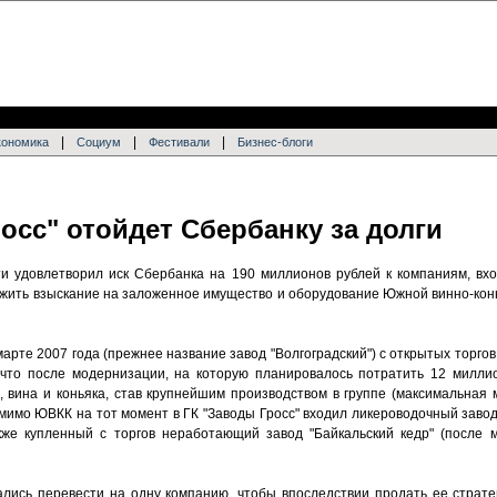
|
|
|
кономика
Социум
Фестивали
Бизнес-блоги
осс" отойдет Сбербанку за долги
и удовлетворил иск Сбербанка на 190 миллионов рублей к компаниям, вх
ложить взыскание на заложенное имущество и оборудование Южной винно-кон
арте 2007 года (прежнее название завод "Волгоградский") с открытых торгов
 что после модернизации, на которую планировалось потратить 12 милли
, вина и коньяка, став крупнейшим производством в группе (максимальная
мимо ЮВКК на тот момент в ГК "Заводы Гросс" входил ликероводочный завод
кже купленный с торгов неработающий завод "Байкальский кедр" (после 
ались перевести на одну компанию, чтобы впоследствии продать ее страте