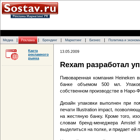
|
|
|
|
|
Медиа
Реклама
Брендинг
Маркетинг
Бизнес
Политика и эконом
Карта
13.05.2009
рекламного
рынка
Rexam разработал уп
Пивоваренная компания Heineken в
банке объемом 500 мл. Упако
собственном производстве в Наро-Ф
Дизайн упаковки выполнен при по
печати Illustration impact, позвол
на жестяную банку. Кроме того, из
словам бренд-менеджера Amstel Н
выделиться на полке, и придает ей