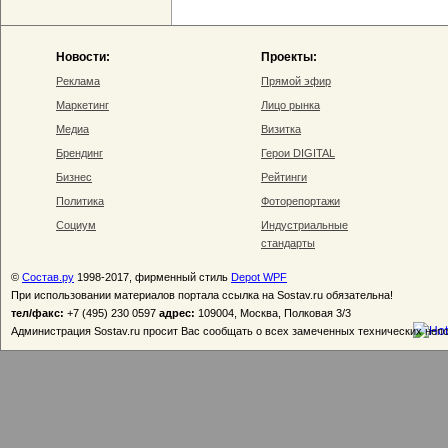
Новости:
Проекты:
Реклама
Прямой эфир
Маркетинг
Лицо рынка
Медиа
Визитка
Брендинг
Герои DIGITAL
Бизнес
Рейтинги
Политика
Фоторепортажи
Социум
Индустриальные
стандарты
©
Состав.ру
1998-2017, фирменный стиль
Depot WPF
При использовании материалов портала ссылка на Sostav.ru обязательна!
тел/факс:
+7 (495) 230 0597
адрес:
109004, Москва, Полковая 3/3
Администрация Sostav.ru просит Вас сообщать о всех замеченных технических неп