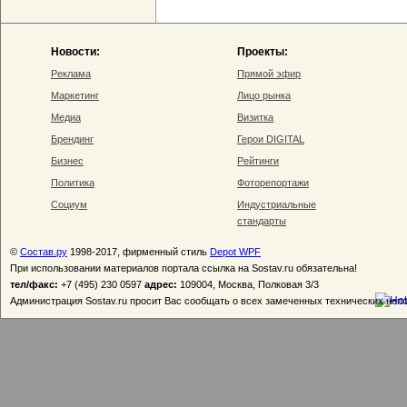
Новости:
Проекты:
Реклама
Прямой эфир
Маркетинг
Лицо рынка
Медиа
Визитка
Брендинг
Герои DIGITAL
Бизнес
Рейтинги
Политика
Фоторепортажи
Социум
Индустриальные
стандарты
©
Состав.ру
1998-2017, фирменный стиль
Depot WPF
При использовании материалов портала ссылка на Sostav.ru обязательна!
тел/факс:
+7 (495) 230 0597
адрес:
109004, Москва, Полковая 3/3
Администрация Sostav.ru просит Вас сообщать о всех замеченных технических неп