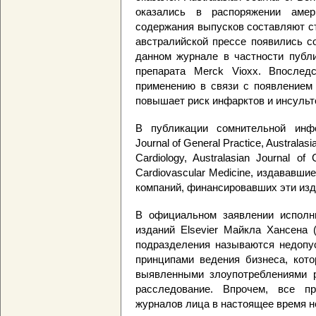
оказались в распоряжении амер
содержания выпусков составляют ст
австралийской прессе появились со
данном журнале в частности публ
препарата Merck Vioxx. Впослед
применению в связи с появлением 
повышает риск инфарктов и инсульт
В публикации сомнительной инфо
Journal of General Practice, Australasi
Cardiology, Australasian Journal of 
Cardiovascular Medicine, издававши
компаний, финансировавших эти изд
В официальном заявлении исполни
изданий Elsevier Майкла Хансена 
подразделения называются недопу
принципами ведения бизнеса, кото
выявленными злоупотреблениями ру
расследование. Впрочем, все п
журналов лица в настоящее время н