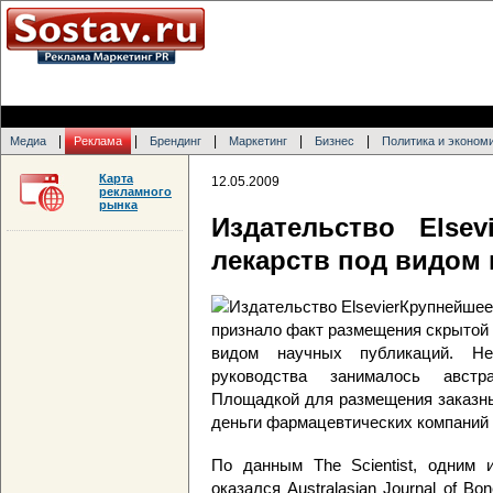
|
|
|
|
|
Медиа
Реклама
Брендинг
Маркетинг
Бизнес
Политика и эконом
Карта
12.05.2009
рекламного
рынка
Издательство Else
лекарств под видом
Крупнейшее 
признало факт размещения скрытой
видом научных публикаций. Не
руководства занималось австра
Площадкой для размещения заказны
деньги фармацевтических компаний 
По данным The Scientist, одним и
оказался Australasian Journal of Bo