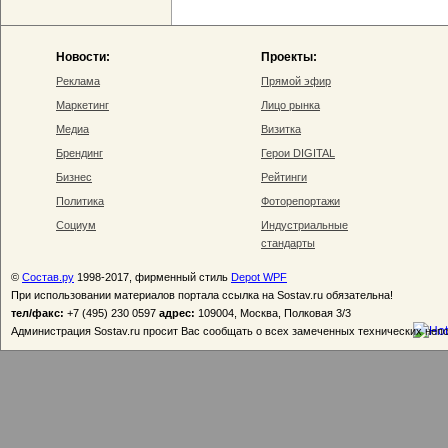
Новости:
Проекты:
Реклама
Прямой эфир
Маркетинг
Лицо рынка
Медиа
Визитка
Брендинг
Герои DIGITAL
Бизнес
Рейтинги
Политика
Фоторепортажи
Социум
Индустриальные
стандарты
©
Состав.ру
1998-2017, фирменный стиль
Depot WPF
При использовании материалов портала ссылка на Sostav.ru обязательна!
тел/факс:
+7 (495) 230 0597
адрес:
109004, Москва, Полковая 3/3
Администрация Sostav.ru просит Вас сообщать о всех замеченных технических неп