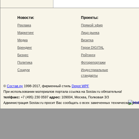
Новости:
Проекты:
Реклама
Прямой эфир
Маркетинг
Лицо рынка
Медиа
Визитка
Брендинг
Герои DIGITAL
Бизнес
Рейтинги
Политика
Фоторепортажи
Социум
Индустриальные
стандарты
©
Состав.ру
1998-2017, фирменный стиль
Depot WPF
При использовании материалов портала ссылка на Sostav.ru обязательна!
тел/факс:
+7 (495) 230 0597
адрес:
109004, Москва, Полковая 3/3
Администрация Sostav.ru просит Вас сообщать о всех замеченных технических неп