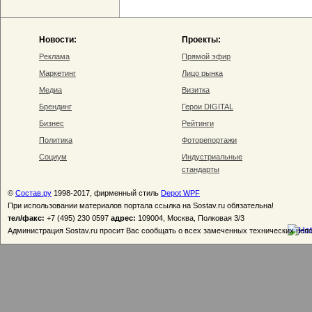
Новости:
Проекты:
Реклама
Прямой эфир
Маркетинг
Лицо рынка
Медиа
Визитка
Брендинг
Герои DIGITAL
Бизнес
Рейтинги
Политика
Фоторепортажи
Социум
Индустриальные
стандарты
©
Состав.ру
1998-2017, фирменный стиль
Depot WPF
При использовании материалов портала ссылка на Sostav.ru обязательна!
тел/факс:
+7 (495) 230 0597
адрес:
109004, Москва, Полковая 3/3
Администрация Sostav.ru просит Вас сообщать о всех замеченных технических неп