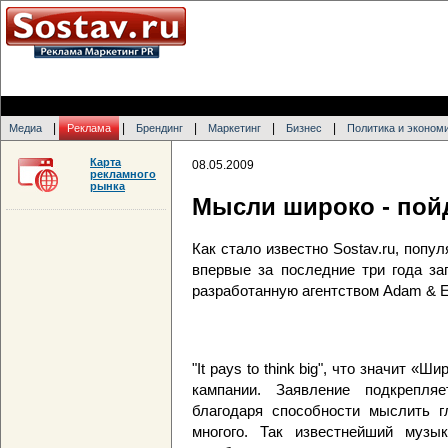
|
|
|
|
|
Медиа
Реклама
Брендинг
Маркетинг
Бизнес
Политика и эконом
Карта
08.05.2009
рекламного
рынка
Мысли широко - пой
Как стало известно Sostav.ru, попул
впервые за последние три года за
разработанную агентством Adam & E
"It pays to think big", что значит «
кампании. Заявление подкрепля
благодаря способности мыслить г
многого. Так известнейший муз