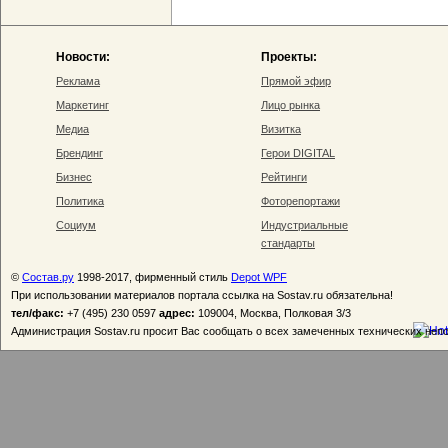
Новости:
Проекты:
Реклама
Прямой эфир
Маркетинг
Лицо рынка
Медиа
Визитка
Брендинг
Герои DIGITAL
Бизнес
Рейтинги
Политика
Фоторепортажи
Социум
Индустриальные
стандарты
©
Состав.ру
1998-2017, фирменный стиль
Depot WPF
При использовании материалов портала ссылка на Sostav.ru обязательна!
тел/факс:
+7 (495) 230 0597
адрес:
109004, Москва, Полковая 3/3
Администрация Sostav.ru просит Вас сообщать о всех замеченных технических неп