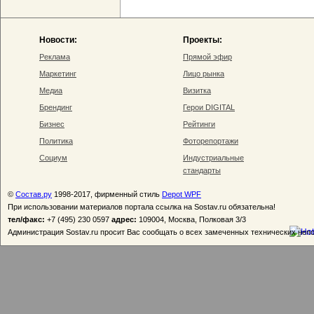
Новости:
Проекты:
Реклама
Прямой эфир
Маркетинг
Лицо рынка
Медиа
Визитка
Брендинг
Герои DIGITAL
Бизнес
Рейтинги
Политика
Фоторепортажи
Социум
Индустриальные
стандарты
©
Состав.ру
1998-2017, фирменный стиль
Depot WPF
При использовании материалов портала ссылка на Sostav.ru обязательна!
тел/факс:
+7 (495) 230 0597
адрес:
109004, Москва, Полковая 3/3
Администрация Sostav.ru просит Вас сообщать о всех замеченных технических неп