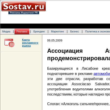
|
|
|
|
|
Медиа
Реклама
Брендинг
Маркетинг
Бизнес
Политика и эконом
Карта
06.05.2009
рекламного
рынка
Ассоциация As
продемонстрировала
Базирующееся в Лисабоне креати
поднаторевшее в рекламе
автомоби
эти две отрасли, разработав с
ассоциации Associacao Salvado
употребления водителями алкоголя
последствиям, которые наглядно пр
Слоган: «Алкоголь сильнее/прочнее