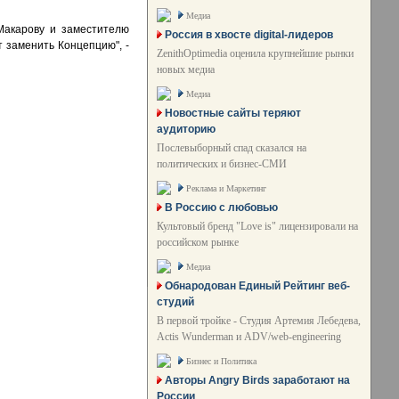
Медиа
Макарову и заместителю
Россия в хвосте digital-лидеров
 заменить Концепцию", -
ZenithOptimedia оценила крупнейшие рынки
новых медиа
Медиа
Новостные сайты теряют
аудиторию
Послевыборный спад сказался на
политических и бизнес-СМИ
Реклама и Маркетинг
В Россию с любовью
Культовый бренд "Love is" лицензировали на
российском рынке
Медиа
Обнародован Единый Рейтинг веб-
студий
В первой тройке - Студия Артемия Лебедева,
Actis Wunderman и ADV/web-engineering
Бизнес и Политика
Авторы Angry Birds заработают на
России