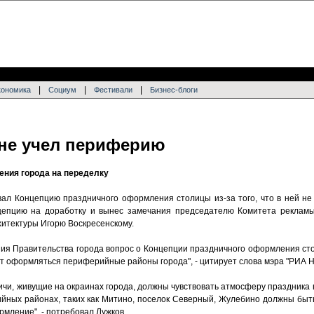
|
|
|
кономика
Социум
Фестивали
Бизнес-блоги
не учел периферию
ния города на переделку
ал Концепцию праздничного оформления столицы из-за того, что в ней н
нцепцию на доработку и вынес замечания председателю Комитета реклам
итектуры Игорю Воскресенскому.
ия Правительства города вопрос о Концепции праздничного оформления сто
удут оформляться периферийные районы города", - цитирует слова мэра "РИА Н
ичи, живущие на окраинах города, должны чувствовать атмосферу праздника в
рийных районах, таких как Митино, поселок Северный, Жулебино должны бы
мление", - потребовал Лужков.