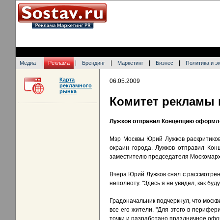
|
|
|
|
|
Медиа
Реклама
Брендинг
Маркетинг
Бизнес
Политика и э
Карта
06.05.2009
рекламного
рынка
Комитет рекламы 
Лужков отправил Концепцию оформле
Мэр Москвы Юрий Лужков раскритиков
окраин города. Лужков отправил Ко
заместителю председателя Москомарх
Вчера Юрий Лужков снял с рассмотрен
неполноту. "Здесь я не увидел, как б
Градоначальник подчеркнул, что москв
все его жители. "Для этого в перифе
точки и разработано праздничное офор