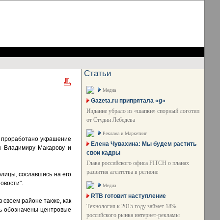
Статьи
Медиа
Gazeta.ru припрятала «g»
Издание убрало из «шапки» спорный логотип
от Студии Лебедева
Реклама и Маркетинг
е проработано украшение
Елена Чувахина: Мы будем растить
ы Владимиру Макарову и
свои кадры
Глава российского офиса FITCH о планах
развития агентства в регионе
лицы, сославшись на его
овости".
Медиа
RTB готовит наступление
 своем районе также, как
Технология к 2015 году займет 18%
ть обозначены центровые
российского рынка интернет-рекламы