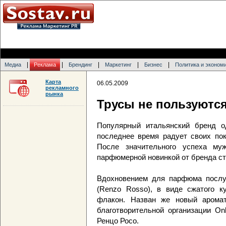
|
|
|
|
|
Медиа
Реклама
Брендинг
Маркетинг
Бизнес
Политика и эконом
Карта
06.05.2009
рекламного
рынка
Трусы не пользуются 
Популярный итальянский бренд од
последнее время радует своих по
После значительного успеха мужс
парфюмерной новинкой от бренда ста
Вдохновением для парфюма послуж
(Renzo Rosso), в виде сжатого к
флакон. Назван же новый аромат
благотворительной организации On
Ренцо Росо.