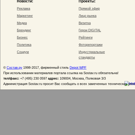
Новости:
Проекты:
Реклама
Прямой эфир
Маркетинг
Лицо рынка
Медиа
Визитка
Брендинг
Герои DIGITAL
Бизнес
Рейтинги
Политика
Фоторепортажи
Социум
Индустриальные
стандарты
©
Состав.ру
1998-2017, фирменный стиль
Depot WPF
При использовании материалов портала ссылка на Sostav.ru обязательна!
тел/факс:
+7 (495) 230 0597
адрес:
109004, Москва, Полковая 3/3
Администрация Sostav.ru просит Вас сообщать о всех замеченных технических неп