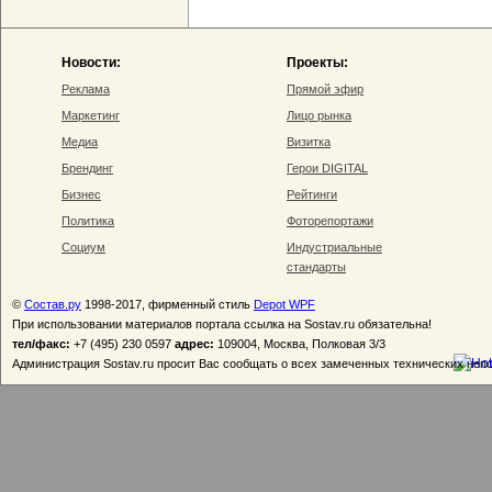
Новости:
Проекты:
Реклама
Прямой эфир
Маркетинг
Лицо рынка
Медиа
Визитка
Брендинг
Герои DIGITAL
Бизнес
Рейтинги
Политика
Фоторепортажи
Социум
Индустриальные
стандарты
©
Состав.ру
1998-2017, фирменный стиль
Depot WPF
При использовании материалов портала ссылка на Sostav.ru обязательна!
тел/факс:
+7 (495) 230 0597
адрес:
109004, Москва, Полковая 3/3
Администрация Sostav.ru просит Вас сообщать о всех замеченных технических неп