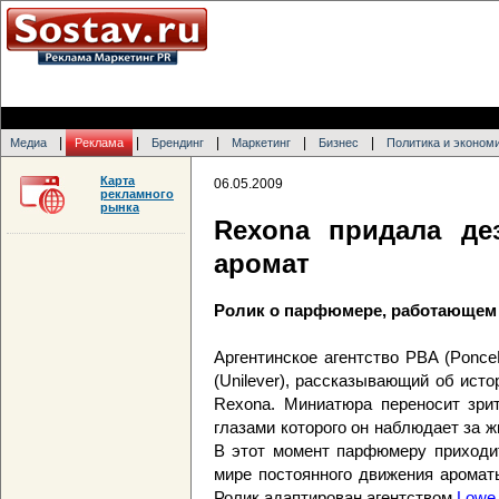
|
|
|
|
|
Медиа
Реклама
Брендинг
Маркетинг
Бизнес
Политика и эконом
Карта
06.05.2009
рекламного
рынка
Rexona придала де
аромат
Ролик о парфюмере, работающем н
Аргентинское агентство PBA (Ponce
(Unilever), рассказывающий об ист
Rexona. Миниатюра переносит зри
глазами которого он наблюдает за 
В этот момент парфюмеру приходит
мире постоянного движения аромат
Ролик адаптирован агентством
Lowe