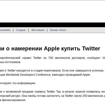
|
|
|
кономика
Социум
Фестивали
Бизнес-блоги
 о намерении Apple купить Twitter
кроблогерский сервис Twitter за 700 миллионов долларов, сообщает V
ых источников.
e и Twitter находятся в стадии переговоров. Если они завершатся успехом, т
ии Worldwide Developers Conference, ежегодно проводимой Apple.
ментируют эту информацию.
е о возможной продаже сервиса Twitter. Так, в начале апреля появилась и
герский ресурс. Она якобы готова заплатить за Twitter около 250 миллионов 
де финансирования.