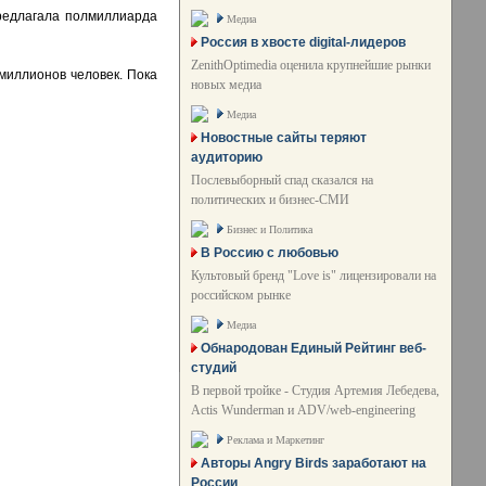
предлагала полмиллиарда
Медиа
Россия в хвосте digital-лидеров
ZenithOptimedia оценила крупнейшие рынки
миллионов человек. Пока
новых медиа
Медиа
Новостные сайты теряют
аудиторию
Послевыборный спад сказался на
политических и бизнес-СМИ
Бизнес и Политика
В Россию с любовью
Культовый бренд "Love is" лицензировали на
российском рынке
Медиа
Обнародован Единый Рейтинг веб-
студий
В первой тройке - Студия Артемия Лебедева,
Actis Wunderman и ADV/web-engineering
Реклама и Маркетинг
Авторы Angry Birds заработают на
России