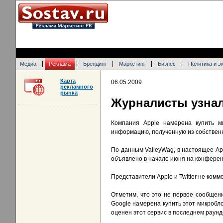
|
|
|
|
|
Медиа
Реклама
Брендинг
Маркетинг
Бизнес
Политика и э
Карта
06.05.2009
рекламного
рынка
Журналисты узнали
Компания Apple намерена купить ми
информацию, полученную из собственн
По данным ValleyWag, в настоящее Appl
объявлено в начале июня на конференц
Представители Apple и Twitter не ком
Отметим, что это не первое сообщени
Google намерена купить этот микробло
оценен этот сервис в последнем раун