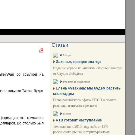
Статьи
Медиа
Gazeta.ru припрятала «g»
Издание убрало из «шапки» спорный логотип
от Студии Лебедева
alleyWag со ссылкой на
Реклама и Маркетинг
Елена Чувахина: Мы будем растить
о о покупке Twitter будет
свои кадры
Глава российского офиса FITCH о планах
развития агентства в регионе
Медиа
нформация, что компания
RTB готовит наступление
долларов. Во столько был
Технология к 2015 году займет 18%
российского рынка интернет-рекламы