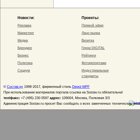
Новости:
Проекты:
Реклама
Прямой эфир
Маркетинг
Лицо рынка
Медиа
Визитка
Брендинг
Герои DIGITAL
Бизнес
Рейтинги
Политика
Фоторепортажи
Социум
Индустриальные
стандарты
©
Состав.ру
1998-2017, фирменный стиль
Depot WPF
При использовании материалов портала ссылка на Sostav.ru обязательна!
тел/факс:
+7 (495) 230 0597
адрес:
109004, Москва, Полковая 3/3
Администрация Sostav.ru просит Вас сообщать о всех замеченных технических неп