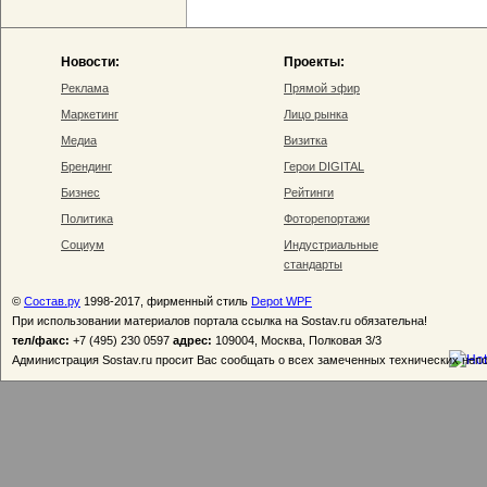
Новости:
Проекты:
Реклама
Прямой эфир
Маркетинг
Лицо рынка
Медиа
Визитка
Брендинг
Герои DIGITAL
Бизнес
Рейтинги
Политика
Фоторепортажи
Социум
Индустриальные
стандарты
©
Состав.ру
1998-2017, фирменный стиль
Depot WPF
При использовании материалов портала ссылка на Sostav.ru обязательна!
тел/факс:
+7 (495) 230 0597
адрес:
109004, Москва, Полковая 3/3
Администрация Sostav.ru просит Вас сообщать о всех замеченных технических неп