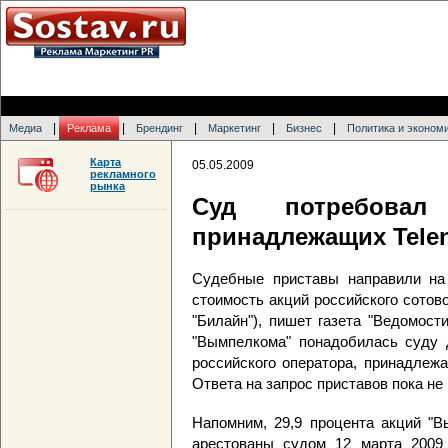
|
|
|
|
|
Медиа
Реклама
Брендинг
Маркетинг
Бизнес
Политика и эконом
Карта
05.05.2009
рекламного
рынка
Суд потребовал
принадлежащих Tele
Судебные приставы направили на
стоимость акций российского сотов
"Билайн"), пишет газета "Ведомос
"Вымпелкома" понадобилась суду д
российского оператора, принадлежа
Ответа на запрос приставов пока не
Напомним, 29,9 процента акций "В
арестованы судом 12 марта 2009 