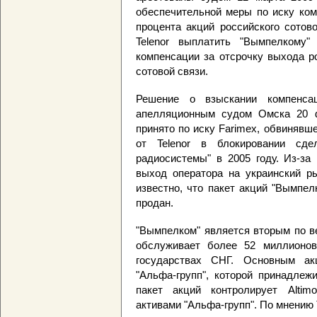
обеспечительной меры по иску ком
процента акций российского сотов
Telenor выплатить "Вымпелкому"
компенсации за отсрочку выхода р
сотовой связи.
Решение о взыскании компенса
апелляционным судом Омска 20 ф
принято по иску Farimex, обвинявш
от Telenor в блокировании сде
радиосистемы" в 2005 году. Из-за
выход оператора на украинский ры
известно, что пакет акций "Вымпел
продан.
"Вымпелком" является вторым по в
обслуживает более 52 миллионов
государствах СНГ. Основным ак
"Альфа-групп", которой принадлеж
пакет акций контролирует Altim
активами "Альфа-групп". По мнению Te