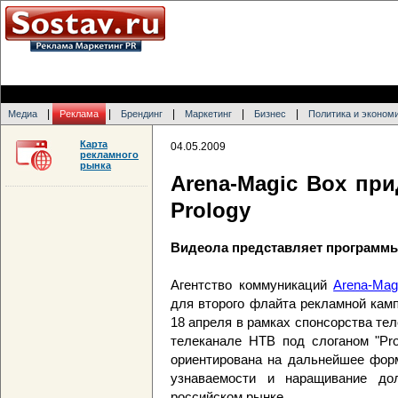
|
|
|
|
|
Медиа
Реклама
Брендинг
Маркетинг
Бизнес
Политика и эконом
Карта
04.05.2009
рекламного
рынка
Arena-Magic Box пр
Prology
Видеола представляет программы 
Агентство коммуникаций
Arena-Mag
для второго флайта рекламной камп
18 апреля в рамках спонсорства теле
телеканале НТВ под слоганом "P
ориентирована на дальнейшее форм
узнаваемости и наращивание до
российском рынке.