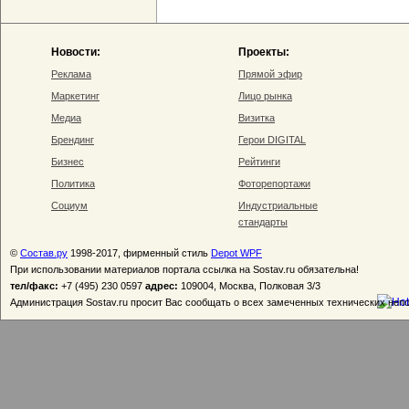
Новости:
Проекты:
Реклама
Прямой эфир
Маркетинг
Лицо рынка
Медиа
Визитка
Брендинг
Герои DIGITAL
Бизнес
Рейтинги
Политика
Фоторепортажи
Социум
Индустриальные
стандарты
©
Состав.ру
1998-2017, фирменный стиль
Depot WPF
При использовании материалов портала ссылка на Sostav.ru обязательна!
тел/факс:
+7 (495) 230 0597
адрес:
109004, Москва, Полковая 3/3
Администрация Sostav.ru просит Вас сообщать о всех замеченных технических неп