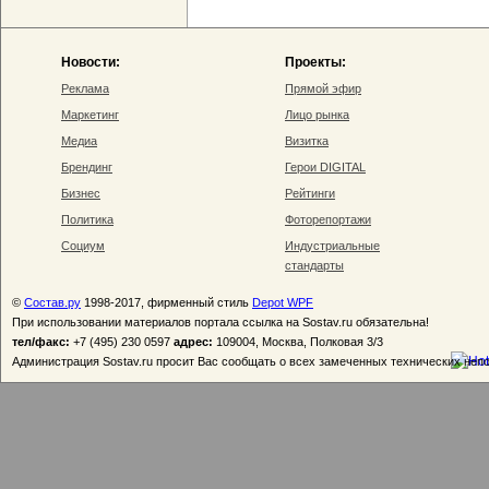
Новости:
Проекты:
Реклама
Прямой эфир
Маркетинг
Лицо рынка
Медиа
Визитка
Брендинг
Герои DIGITAL
Бизнес
Рейтинги
Политика
Фоторепортажи
Социум
Индустриальные
стандарты
©
Состав.ру
1998-2017, фирменный стиль
Depot WPF
При использовании материалов портала ссылка на Sostav.ru обязательна!
тел/факс:
+7 (495) 230 0597
адрес:
109004, Москва, Полковая 3/3
Администрация Sostav.ru просит Вас сообщать о всех замеченных технических неп