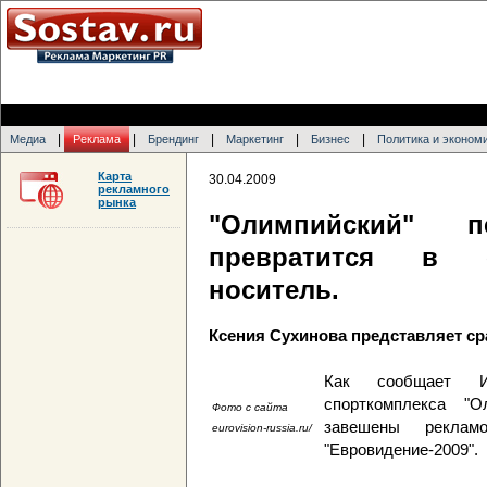
|
|
|
|
|
Медиа
Реклама
Брендинг
Маркетинг
Бизнес
Политика и эконом
Карта
30.04.2009
рекламного
рынка
"Олимпийский" п
превратится в 
носитель.
Ксения Сухинова представляет ср
Как сообщает И
спорткомплекса "О
Фото с сайта
завешены реклам
eurovision-russia.ru/
"Евровидение-2009".