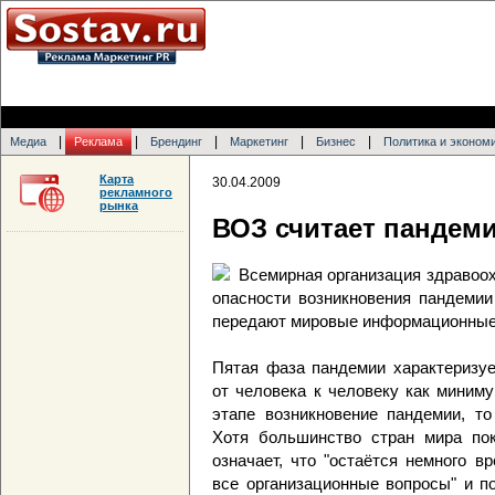
|
|
|
|
|
Медиа
Реклама
Брендинг
Маркетинг
Бизнес
Политика и эконом
Карта
30.04.2009
рекламного
рынка
ВОЗ считает пандем
Всемирная организация здравоо
опасности возникновения пандемии
передают мировые информационные 
Пятая фаза пандемии характеризуе
от человека к человеку как миниму
этапе возникновение пандемии, то
Хотя большинство стран мира по
означает, что "остаётся немного в
все организационные вопросы" и п