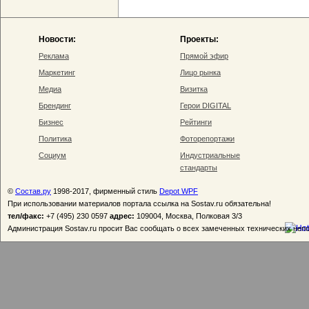
Новости:
Проекты:
Реклама
Прямой эфир
Маркетинг
Лицо рынка
Медиа
Визитка
Брендинг
Герои DIGITAL
Бизнес
Рейтинги
Политика
Фоторепортажи
Социум
Индустриальные
стандарты
©
Состав.ру
1998-2017, фирменный стиль
Depot WPF
При использовании материалов портала ссылка на Sostav.ru обязательна!
тел/факс:
+7 (495) 230 0597
адрес:
109004, Москва, Полковая 3/3
Администрация Sostav.ru просит Вас сообщать о всех замеченных технических неп