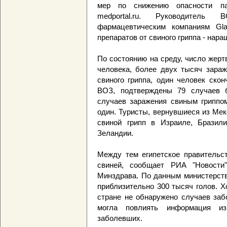
мер по снижению опасности п
medportal.ru. Руководитель
фармацевтическим компаниям Gla
препаратов от свиного гриппа - нара
По состоянию на среду, число жерт
человека, более двух тысяч зара
свиного гриппа, один человек ско
ВОЗ, подтверждены 79 случаев 
случаев заражения свиным гриппом
один. Туристы, вернувшиеся из Мек
свиной грипп в Израиле, Бразили
Зеландии.
Между тем египетское правительст
свиней, сообщает РИА "Новости"
Минздрава. По данным министерств
приблизительно 300 тысяч голов. Х
стране не обнаружено случаев заб
могла повлиять информация из
заболевших.