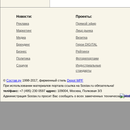
Новости:
Проекты:
Реклама
Прямой эфир
Маркетинг
Лицо рынка
Медиа
Визитка
Брендинг
Герои DIGITAL
Бизнес
Рейтинги
Политика
Фоторепортажи
Социум
Индустриальные
стандарты
©
Состав.ру
1998-2017, фирменный стиль
Depot WPF
При использовании материалов портала ссылка на Sostav.ru обязательна!
тел/факс:
+7 (495) 230 0597
адрес:
109004, Москва, Полковая 3/3
Администрация Sostav.ru просит Вас сообщать о всех замеченных технических неп