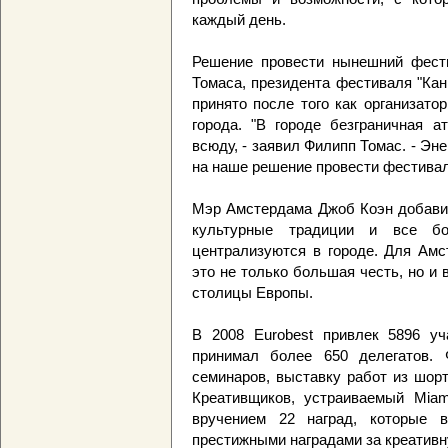
каждый день.
Решение провести нынешний фест
Томаса, президента фестиваля "Кан
принято после того как организат
города. "В городе безграничная 
всюду, - заявил Филипп Томас. - Эн
на наше решение провести фестивал
Мэр Амстердама Джоб Коэн добавил
культурные традиции и все б
централизуются в городе. Для Амс
это не только большая честь, но и
столицы Европы.
В 2008 Eurobest привлек 5896 уч
принимал более 650 делегатов. 
семинаров, выставку работ из шор
Креативщиков, устраиваемый Miami
вручением 22 наград, которые 
престижными наградами за креативн