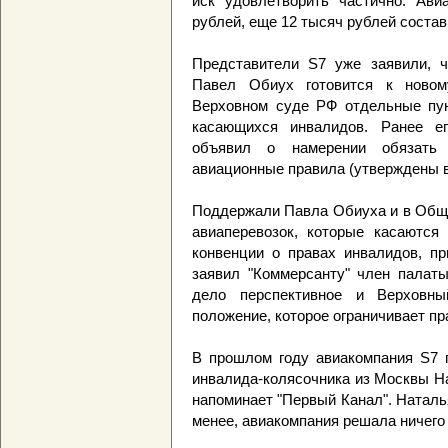
иск удовлетворить частично. Ави
рублей, еще 12 тысяч рублей состав
Представители S7 уже заявили, ч
Павел Обиух готовится к новом
Верховном суде РФ отдельные пун
касающихся инвалидов. Ранее ег
объявил о намерении обязать
авиационные правила (утверждены в
Поддержали Павла Обиуха и в Обще
авиаперевозок, которые касаются
конвенции о правах инвалидов, пр
заявил "Коммерсанту" член палаты
дело перспективное и Верховн
положение, которое ограничивает пр
В прошлом году авиакомпания S7 п
инвалида-колясочника из Москвы Н
напоминает "Первый Канал". Наталья
менее, авиакомпания решала ничего 