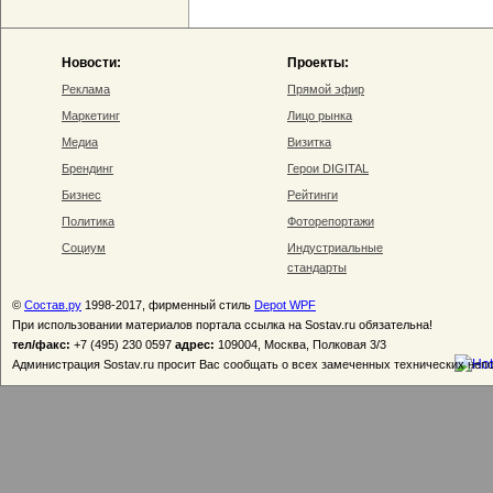
Новости:
Проекты:
Реклама
Прямой эфир
Маркетинг
Лицо рынка
Медиа
Визитка
Брендинг
Герои DIGITAL
Бизнес
Рейтинги
Политика
Фоторепортажи
Социум
Индустриальные
стандарты
©
Состав.ру
1998-2017, фирменный стиль
Depot WPF
При использовании материалов портала ссылка на Sostav.ru обязательна!
тел/факс:
+7 (495) 230 0597
адрес:
109004, Москва, Полковая 3/3
Администрация Sostav.ru просит Вас сообщать о всех замеченных технических неп