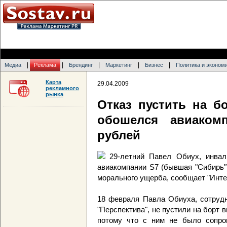
|
|
|
|
|
Медиа
Реклама
Брендинг
Маркетинг
Бизнес
Политика и эконом
Карта
29.04.2009
рекламного
рынка
Отказ пустить на б
обошелся авиаком
рублей
29-летний Павел Обиух, инвал
авиакомпании S7 (бывшая "Сибирь"
морального ущерба, сообщает "Инте
18 февраля Павла Обиуха, сотрудн
"Перспектива", не пустили на борт
потому что с ним не было сопро