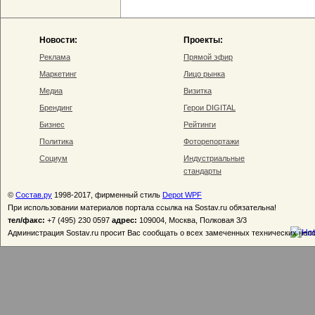
Новости:
Проекты:
Реклама
Прямой эфир
Маркетинг
Лицо рынка
Медиа
Визитка
Брендинг
Герои DIGITAL
Бизнес
Рейтинги
Политика
Фоторепортажи
Социум
Индустриальные
стандарты
©
Состав.ру
1998-2017, фирменный стиль
Depot WPF
При использовании материалов портала ссылка на Sostav.ru обязательна!
тел/факс:
+7 (495) 230 0597
адрес:
109004, Москва, Полковая 3/3
Администрация Sostav.ru просит Вас сообщать о всех замеченных технических неп