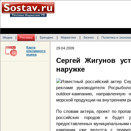
|
|
|
|
|
Медиа
Реклама
Брендинг
Маркетинг
Бизнес
Политика и эконом
Карта
29.04.2009
рекламного
рынка
Сергей Жигунов ус
наружке
Известный российский актер Сер
рекламе руководителя Росрыболо
outdoor-кампанию, направленную 
морской продукции на внутреннем р
По словам актера, проект по пропа
российских городов и будет 
предоставленных муниципальными в
кампании уже ведутся с правит