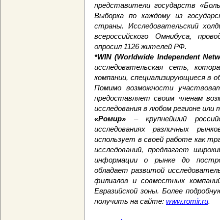
представители государств «Бол
Выборка по каждому из государс
страны. Исследовательский холд
всероссийского Омнибуса, пров
опросил 1126 жителей РФ.
*WIN (Worldwide Independent Netw
исследовательская сеть, котор
компании, специализирующиеся в о
Помимо возможности участвоват
предоставляет своим членам воз
исследования в любом регионе или 
«Ромир»
– крупнейший российс
исследованиях различных рын
использует в своей работе как тр
исследований, предлагает широки
информации о рынке до постро
обладает развитой исследователь
филиалов и совместных компаний
Евразийской зоны. Более подробн
получить на сайте:
www.romir.ru
.