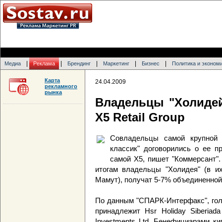
|
|
|
|
|
Медиа
Реклама
Брендинг
Маркетинг
Бизнес
Политика и эконом
Карта
24.04.2009
рекламного
рынка
Владельцы "Холидей
Х5 Retail Group
Совладельцы самой крупной 
классик" договорились о ее п
самой Х5, пишет "Коммерсант".
итогам владельцы "Холидея" (в и
Мамут), получат 5-7% объединенной
По данным "СПАРК-Интерфакс", гол
принадлежит Hsr Holiday Siberiada
Investments Ltd. Бенефициарами к