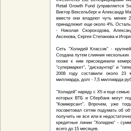
Retail Growth Fund (управляется S
Виктор Вексельберг и Александр Мам
вместе они владеют чуть менее
принадлежит еще около 4%. Остальн
- Николая Скороходова, Алекса
Аксенова, Сергея Степанова и Игоря
Сеть "Холидей Классик" - крупне
Создана путем слияния нескольких с
позже к ним присоединили кемеро
"супермаркет", "дискаунтер" и "гип
2008 году составили около 23 
миллиарда, долг - 7,5 миллиарда ру
"Холидей" наряду с X5 и еще семью
которых ВТБ и Сбербанк могут под
"Коммерсант". Впрочем, уже тог
посоветовал сетям подумать об об
получить не все или в недостаточн
кредитные линии "Холидею" - сумм
всего до 15 месяцев.