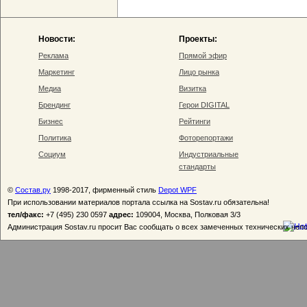
Новости:
Проекты:
Реклама
Прямой эфир
Маркетинг
Лицо рынка
Медиа
Визитка
Брендинг
Герои DIGITAL
Бизнес
Рейтинги
Политика
Фоторепортажи
Социум
Индустриальные
стандарты
©
Состав.ру
1998-2017, фирменный стиль
Depot WPF
При использовании материалов портала ссылка на Sostav.ru обязательна!
тел/факс:
+7 (495) 230 0597
адрес:
109004, Москва, Полковая 3/3
Администрация Sostav.ru просит Вас сообщать о всех замеченных технических неп