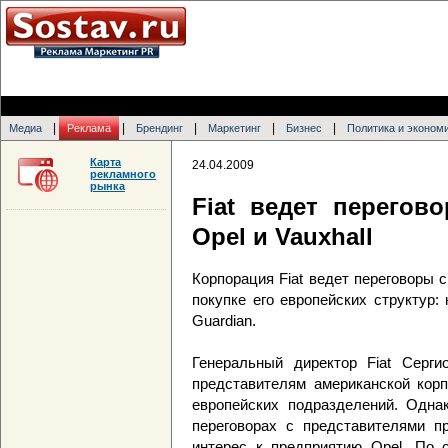
|
|
|
|
|
Медиа
Реклама
Брендинг
Маркетинг
Бизнес
Политика и эконом
Карта
24.04.2009
рекламного
рынка
Fiat ведет перегов
Opel и Vauxhall
Корпорация Fiat ведет переговоры 
покупке его европейских структур: 
Guardian.
Генеральный директор Fiat Серги
представителям американской кор
европейских подразделений. Однак
переговорах с представителями п
интерес к предприятию Opel. По 