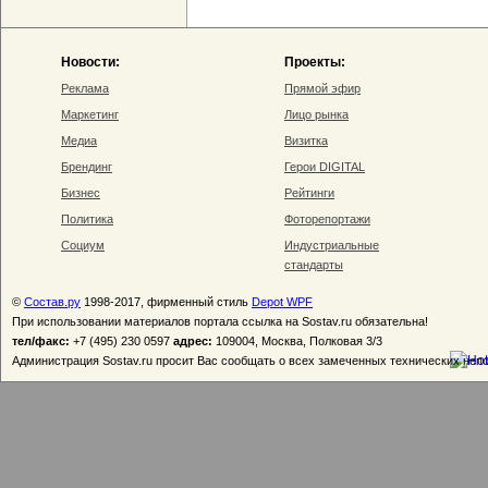
Новости:
Проекты:
Реклама
Прямой эфир
Маркетинг
Лицо рынка
Медиа
Визитка
Брендинг
Герои DIGITAL
Бизнес
Рейтинги
Политика
Фоторепортажи
Социум
Индустриальные
стандарты
©
Состав.ру
1998-2017, фирменный стиль
Depot WPF
При использовании материалов портала ссылка на Sostav.ru обязательна!
тел/факс:
+7 (495) 230 0597
адрес:
109004, Москва, Полковая 3/3
Администрация Sostav.ru просит Вас сообщать о всех замеченных технических неп