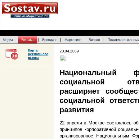
|
|
|
|
|
Медиа
Реклама
Брендинг
Маркетинг
Бизнес
Политика и эконом
Карта
23.04.2009
рекламного
рынка
Национальный ф
социальной отв
расширяет сообщес
социальной ответст
развития
22 апреля в Москве состоялось об
принципов корпоративной социальн
организованное Национальным Фо