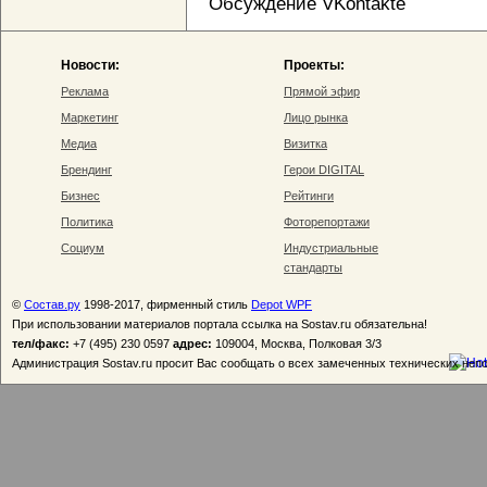
Обсуждение VKontakte
Новости:
Проекты:
Реклама
Прямой эфир
Маркетинг
Лицо рынка
Медиа
Визитка
Брендинг
Герои DIGITAL
Бизнес
Рейтинги
Политика
Фоторепортажи
Социум
Индустриальные
стандарты
©
Состав.ру
1998-2017, фирменный стиль
Depot WPF
При использовании материалов портала ссылка на Sostav.ru обязательна!
тел/факс:
+7 (495) 230 0597
адрес:
109004, Москва, Полковая 3/3
Администрация Sostav.ru просит Вас сообщать о всех замеченных технических неп