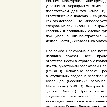
Евгения Мамсурова, Вице-презид
участникам мероприятия отметил
препятствием для тех компаний,
стратегического подхода к социал
как раз доказали, что наиболее ус
следование принципам КСО выражае
красивых и правильных словах руко
принципов в бизнес-стратегию 
деятельности", - сказала г-жа Мамсу
Программа Практикума была постр
наглядно показать весь проц
ответственности в стратегию компа
начать, участникам рассказали Ел
(ГУ-ВШЭ). Ключевые аспекты реа
выступлениях подробно осветили 
Козельцев (Российский регионал
Московская (ГУ-ВШЭ), Дмитрий Кор
"Дорога Вместе"). Третья част
социальной отчетности. О сущ
взаимодействии с заинтересованным
рассказали Ксения Лещинская (Erns