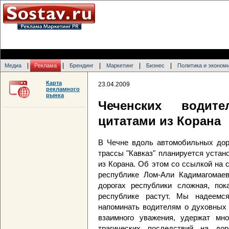
|
|
|
|
|
Медиа
Реклама
Брендинг
Маркетинг
Бизнес
Политика и эконом
Карта
23.04.2009
рекламного
рынка
Чеченских водите
цитатами из Корана
В Чечне вдоль автомобильных доро
трассы "Кавказ" планируется устан
из Корана. Об этом со ссылкой на
республике Лом-Али Кадимагомае
дорогах республики сложная, пок
республике растут. Мы надеемс
напоминать водителям о духовных 
взаимного уважения, удержат мн
трагических последствий на дор