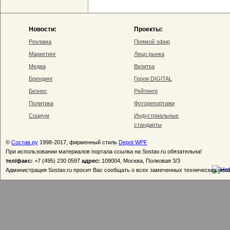
Новости:
Проекты:
Реклама
Прямой эфир
Маркетинг
Лицо рынка
Медиа
Визитка
Брендинг
Герои DIGITAL
Бизнес
Рейтинги
Политика
Фоторепортажи
Социум
Индустриальные
стандарты
©
Состав.ру
1998-2017, фирменный стиль
Depot WPF
При использовании материалов портала ссылка на Sostav.ru обязательна!
тел/факс:
+7 (495) 230 0597
адрес:
109004, Москва, Полковая 3/3
Администрация Sostav.ru просит Вас сообщать о всех замеченных технических неп