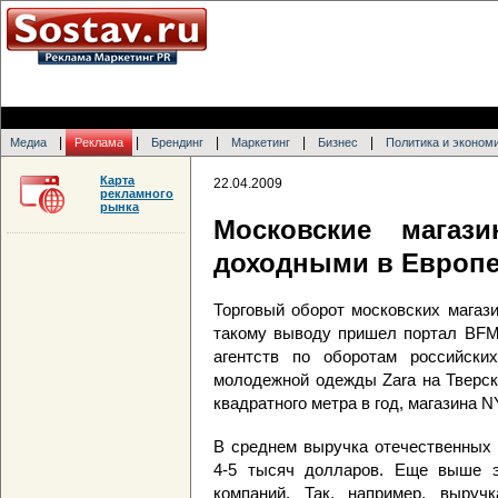
|
|
|
|
|
Медиа
Реклама
Брендинг
Маркетинг
Бизнес
Политика и эконом
Карта
22.04.2009
рекламного
рынка
Московские магаз
доходными в Европ
Торговый оборот московских магаз
такому выводу пришел портал BFM,
агентств по оборотам российских
молодежной одежды Zara на Тверск
квадратного метра в год, магазина 
В среднем выручка отечественных 
4-5 тысяч долларов. Еще выше э
компаний. Так, например, выручк