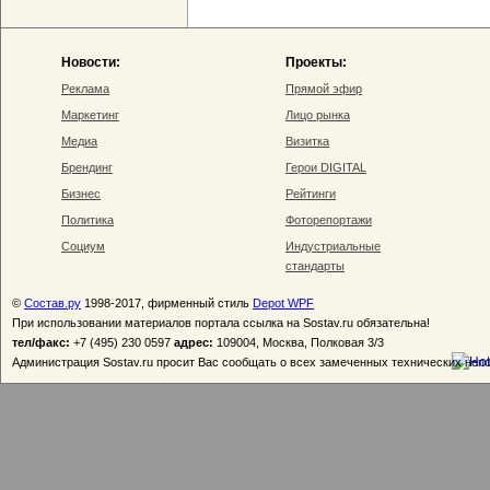
Новости:
Проекты:
Реклама
Прямой эфир
Маркетинг
Лицо рынка
Медиа
Визитка
Брендинг
Герои DIGITAL
Бизнес
Рейтинги
Политика
Фоторепортажи
Социум
Индустриальные
стандарты
©
Состав.ру
1998-2017, фирменный стиль
Depot WPF
При использовании материалов портала ссылка на Sostav.ru обязательна!
тел/факс:
+7 (495) 230 0597
адрес:
109004, Москва, Полковая 3/3
Администрация Sostav.ru просит Вас сообщать о всех замеченных технических неп