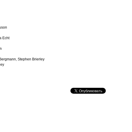
guson
a Echt
on
 Bergmann, Stephen Brierley
ley