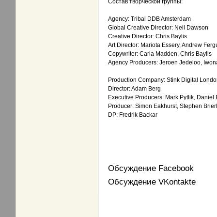
Состав творческой группы:
Agency: Tribal DDB Amsterdam
Global Creative Director: Neil Dawson
Creative Director: Chris Baylis
Art Director: Mariota Essery, Andrew Fer
Copywriter: Carla Madden, Chris Baylis
Agency Producers: Jeroen Jedeloo, Iwon
Production Company: Stink Digital Lond
Director: Adam Berg
Executive Producers: Mark Pytlik, Daniel
Producer: Simon Eakhurst, Stephen Brier
DP: Fredrik Backar
Обсуждение Facebook
Обсуждение VKontakte