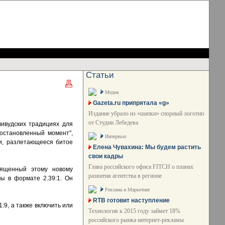
Статьи
Медиа
Gazeta.ru припрятала «g»
Издание убрало из «шапки» спорный логотип
от Студии Лебедева
ливудских традициях для
"остановленный момент",
Интервью
и, разлетающееся битое
Елена Чувахина: Мы будем растить
свои кадры
Глава российского офиса FITCH о планах
вященный этому новому
развития агентства в регионе
ы в формате 2.39:1. Он
Реклама и Маркетинг
RTB готовит наступление
:9, а также включить или
Технология к 2015 году займет 18%
российского рынка интернет-рекламы