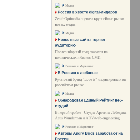
Медиа
Россия в хвосте digital-лидеров
ZenithOptimedia оценила крупнейшие рынки
новых медиа
Медиа
Новостные сайты теряют
аудиторию
Послевыборный спад сказался на
политических и бизнес-СМИ
Реклама и Маркетинг
В Россию с любовью
Культовый бренд "Love is" лицензировали на
российском рынке
Медиа
Обнародован Единый Рейтинг веб-
студий
В первой тройке - Студия Артемия Лебедева,
Actis Wunderman и ADV/web-engineering
Реклама и Маркетинг
Авторы Angry Birds заработают на
России