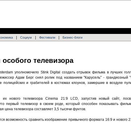
|
|
|
кономика
Социум
Фестивали
Бизнес-блоги
 особого телевизора
sterdam уполномочило Stink Digital создать отрывок фильма в лучших гол
 Режиссер Адам Берг снял ролик под названием "Карусель" - грандиозный 
 полицейских и грабителей в костюмах клоунов, замершие в воздухе пул
е их нового телевизора Cinema 21:9 LCD, запустив новый сайт, пос
Это первый телевизор в своем роде, который способен показывать фильм
ая цена телевизора составляет 3,5 тысячи фунтов.
ся возможность сравнить изображение привычного формата 16:9 и нового 21