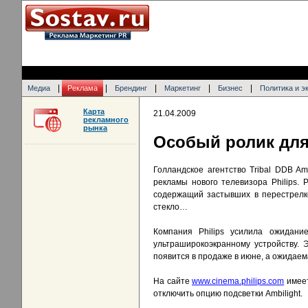
|
|
|
|
|
Медиа
Реклама
Брендинг
Маркетинг
Бизнес
Политика и э
Карта
21.04.2009
рекламного
рынка
Особый ролик для
Голландское агентство Tribal DDB Am
рекламы нового телевизора Philips.
содержащий застывших в перестрелке
стекло…
Компания Philips усилила ожидани
ультраширокоэкранному устройству. 
появится в продаже в июне, а ожидаем
На сайте
www.cinema.philips.com
имеет
отключить опцию подсветки Ambilight.