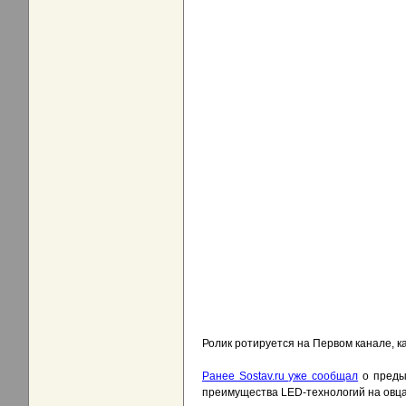
Ролик ротируется на Первом канале, ка
Ранее Sostav.ru уже сообщал
о преды
преимущества LED-технологий на овца