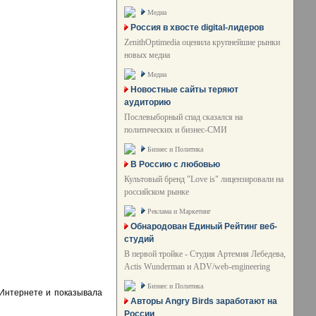
Медиа
Россия в хвосте digital-лидеров
ZenithOptimedia оценила крупнейшие рынки
новых медиа
Медиа
Новостные сайты теряют
аудиторию
Послевыборный спад сказался на
политических и бизнес-СМИ
Бизнес и Политика
В Россию с любовью
Культовый бренд "Love is" лицензировали на
российском рынке
Реклама и Маркетинг
Обнародован Единый Рейтинг веб-
студий
В первой тройке - Студия Артемия Лебедева,
Actis Wunderman и ADV/web-engineering
Бизнес и Политика
Интернете и показывала
Авторы Angry Birds заработают на
России