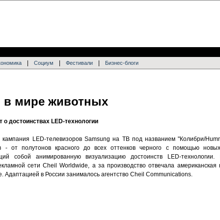
|
|
|
кономика
Социум
Фестивали
Бизнес-блоги
 в мире животных
т о достоинствах LED-технологии
 кампания LED-телевизоров Samsung на ТВ под названием "Колибри/Hummi
в - от полутонов красного до всех оттенков черного с помощью новы
ющий собой анимированную визуализацию достоинств LED-технологии.
кламной сети Cheil Worldwide, а за производство отвечала американская 
 Адаптацией в России занималось агентство Cheil Communications.