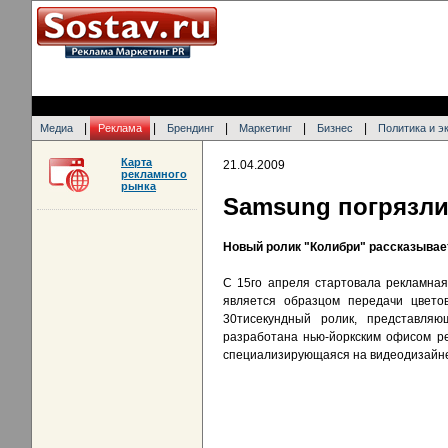
|
|
|
|
|
Медиа
Реклама
Брендинг
Маркетинг
Бизнес
Политика и э
Карта
21.04.2009
рекламного
рынка
Samsung погрязли
Новый ролик "Колибри" рассказывае
С 15го апреля стартовала рекламная
является образцом передачи цвето
30тисекундный ролик, представля
разработана нью-йоркским офисом ре
специализирующаяся на видеодизайне.