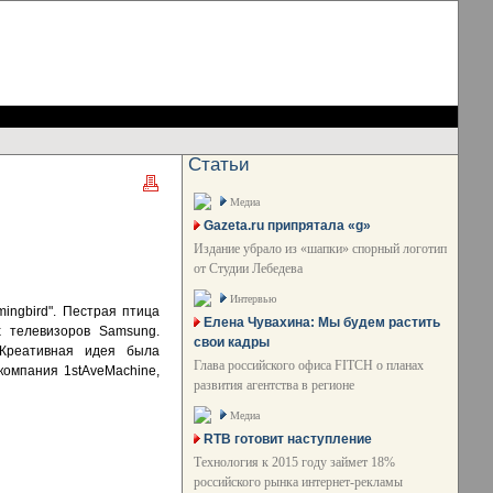
Статьи
Медиа
Gazeta.ru припрятала «g»
Издание убрало из «шапки» спорный логотип
от Студии Лебедева
Интервью
ngbird". Пестрая птица
Елена Чувахина: Мы будем растить
х телевизоров Samsung.
свои кадры
 Креативная идея была
Глава российского офиса FITCH о планах
компания 1stAveMachine,
развития агентства в регионе
Медиа
RTB готовит наступление
Технология к 2015 году займет 18%
российского рынка интернет-рекламы