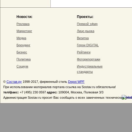
Новости:
Проекты:
Реклама
Прямой эфир
Маркетинг
Лицо рынка
Медиа
Визитка
Брендинг
Герои DIGITAL
Бизнес
Рейтинги
Политика
Фоторепортажи
Социум
Индустриальные
стандарты
©
Состав.ру
1998-2017, фирменный стиль
Depot WPF
При использовании материалов портала ссылка на Sostav.ru обязательна!
тел/факс:
+7 (495) 230 0597
адрес:
109004, Москва, Полковая 3/3
Администрация Sostav.ru просит Вас сообщать о всех замеченных технических неп