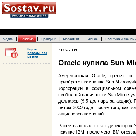
|
|
|
|
|
Медиа
Реклама
Брендинг
Маркетинг
Бизнес
Политика и эконом
Карта
21.04.2009
рекламного
рынка
Oracle купила Sun Mi
Американская Oracle, третья по
приобретет компанию Sun Microsys
корпорации в официальном совме
свободной наличности Sun Microsys
долларов (9,5 доллара за акцию). 
летом 2009 года, после того, как 
акционеров компаний.
Ранее в апреле совет директоров 
покупке IBM, после чего IBM отозв