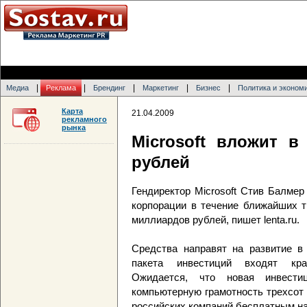
|
|
|
|
|
Медиа
Реклама
Брендинг
Маркетинг
Бизнес
Политика и эконом
Карта
21.04.2009
рекламного
рынка
Microsoft вложит 
рублей
Гендиректор Microsoft Стив Балме
корпорации в течение ближайших т
миллиардов рублей, пишет lenta.ru.
Средства направят на развитие в
пакета инвестиций входят кра
Ожидается, что новая инвести
компьютерную грамотность трехсот 
российских компаний бесплатным на