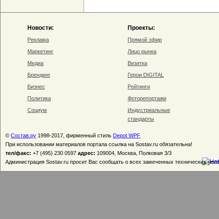
Новости:
Проекты:
Реклама
Прямой эфир
Маркетинг
Лицо рынка
Медиа
Визитка
Брендинг
Герои DIGITAL
Бизнес
Рейтинги
Политика
Фоторепортажи
Социум
Индустриальные
стандарты
©
Состав.ру
1998-2017, фирменный стиль
Depot WPF
При использовании материалов портала ссылка на Sostav.ru обязательна!
тел/факс:
+7 (495) 230 0597
адрес:
109004, Москва, Полковая 3/3
Администрация Sostav.ru просит Вас сообщать о всех замеченных технических неп