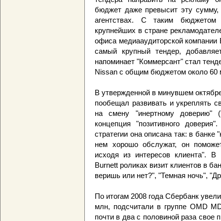
бюджет даже превысит эту сумму, 
агентствах. С таким бюджетом
крупнейших в стране рекламодателе
офиса медиааудиторской компании Bi
самый крупный тендер, добавляе
напоминает "Коммерсант" стал тенде
Nissan c общим бюджетом около 60
В утвержденной в минувшем октябре
пообещал развивать и укреплять с
на смену "инертному доверию" (
концепция "позитивного доверия"
стратегии она описана так: в банке 
нем хорошо обслужат, он поможе
исходя из интересов клиента". В
Burnett роликах визит клиентов в б
веришь или нет?", "Темная ночь", "Д
По итогам 2008 года Сбербанк увел
млн, подсчитали в группе OMD MD
почти в два с половиной раза свое 