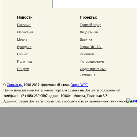
Новости:
Проекты:
Реклама
Прямой эфир
Маркетинг
Лицо рынка
Медиа
Визитка
Брендинг
Герои DIGITAL
Бизнес
Рейтинги
Политика
Фоторепортажи
Социум
Индустриальные
стандарты
©
Состав.ру
1998-2017, фирменный стиль
Depot WPF
При использовании материалов портала ссылка на Sostav.ru обязательна!
тел/факс:
+7 (495) 230 0597
адрес:
109004, Москва, Полковая 3/3
Администрация Sostav.ru просит Вас сообщать о всех замеченных технических неп