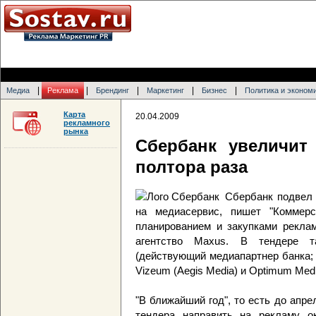
|
|
|
|
|
Медиа
Реклама
Брендинг
Маркетинг
Бизнес
Политика и эконом
Карта
20.04.2009
рекламного
рынка
Сбербанк увеличит
полтора раза
Сбербанк подвел 
на медиасервис, пишет "Коммерса
планированием и закупками рекла
агентство Maxus. В тендере та
(действующий медиапартнер банка; в
Vizeum (Aegis Media) и Optimum Me
"В ближайший год", то есть до апр
тендера направить на рекламу о