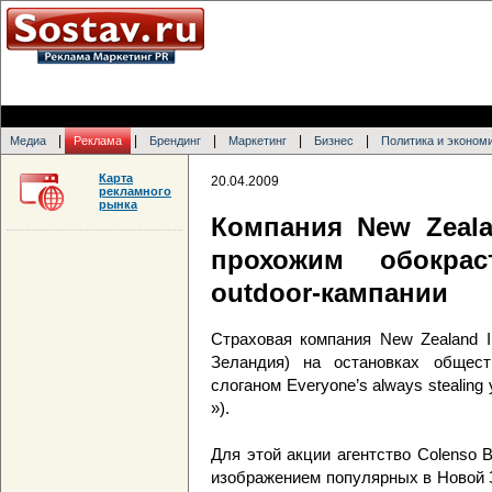
|
|
|
|
|
Медиа
Реклама
Брендинг
Маркетинг
Бизнес
Политика и эконом
Карта
20.04.2009
рекламного
рынка
Компания New Zeala
прохожим обокрас
outdoor-кампании
Страховая компания New Zealand I
Зеландия) на остановках обществ
слоганом Everyone’s always stealing 
»).
Для этой акции агентство Colenso
изображением популярных в Новой 