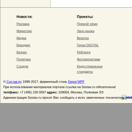
Новости:
Проекты:
Реклама
Прямой эфир
Маркетинг
Лицо рынка
Медиа
Визитка
Брендинг
Герои DIGITAL
Бизнес
Рейтинги
Политика
Фоторепортажи
Социум
Индустриальные
стандарты
©
Состав.ру
1998-2017, фирменный стиль
Depot WPF
При использовании материалов портала ссылка на Sostav.ru обязательна!
тел/факс:
+7 (495) 230 0597
адрес:
109004, Москва, Полковая 3/3
Администрация Sostav.ru просит Вас сообщать о всех замеченных технических неп