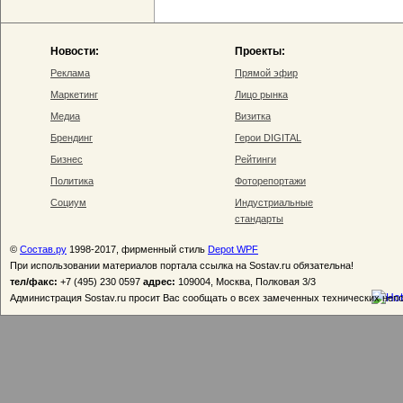
Новости:
Проекты:
Реклама
Прямой эфир
Маркетинг
Лицо рынка
Медиа
Визитка
Брендинг
Герои DIGITAL
Бизнес
Рейтинги
Политика
Фоторепортажи
Социум
Индустриальные
стандарты
©
Состав.ру
1998-2017, фирменный стиль
Depot WPF
При использовании материалов портала ссылка на Sostav.ru обязательна!
тел/факс:
+7 (495) 230 0597
адрес:
109004, Москва, Полковая 3/3
Администрация Sostav.ru просит Вас сообщать о всех замеченных технических неп