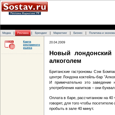
|
|
|
|
|
Медиа
Реклама
Брендинг
Маркетинг
Бизнес
Политика и эконом
Карта
20.04.2009
рекламного
рынка
Новый лондонский 
алкоголем
Британские гастрономы Сэм Бомпас
центре Лондона коктейль-бар "Алкогол
И примечательно это заведение н
употребления напитков – они буквал
Оплата в баре, рассчитанном на 40 
говорят, для того чтобы посетителю 
пробыть в зале 40 минут.