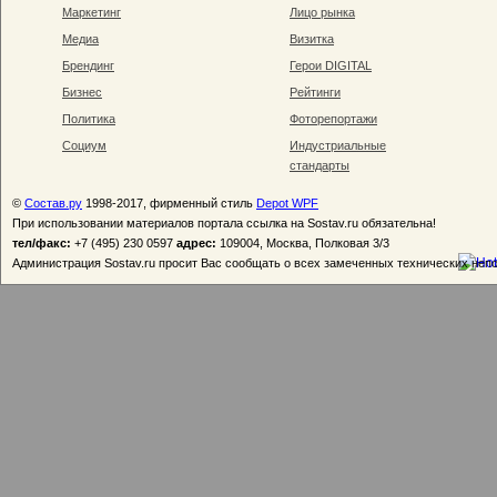
Маркетинг
Лицо рынка
Медиа
Визитка
Брендинг
Герои DIGITAL
Бизнес
Рейтинги
Политика
Фоторепортажи
Социум
Индустриальные
стандарты
©
Состав.ру
1998-2017, фирменный стиль
Depot WPF
При использовании материалов портала ссылка на Sostav.ru обязательна!
тел/факс:
+7 (495) 230 0597
адрес:
109004, Москва, Полковая 3/3
Администрация Sostav.ru просит Вас сообщать о всех замеченных технических неп