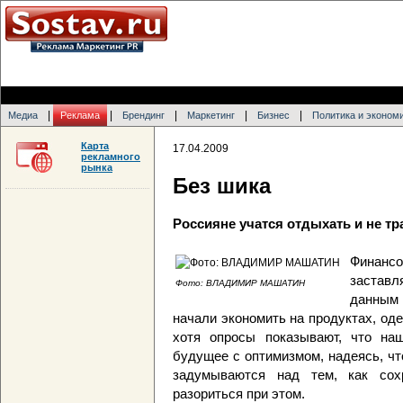
|
|
|
|
|
Медиа
Реклама
Брендинг
Маркетинг
Бизнес
Политика и эконом
Карта
17.04.2009
рекламного
рынка
Без шика
Россияне учатся отдыхать и не тр
Финансо
заставл
Фото: ВЛАДИМИР МАШАТИН
данным
начали экономить на продуктах, оде
хотя опросы показывают, что на
будущее с оптимизмом, надеясь, что
задумываются над тем, как сох
разориться при этом.