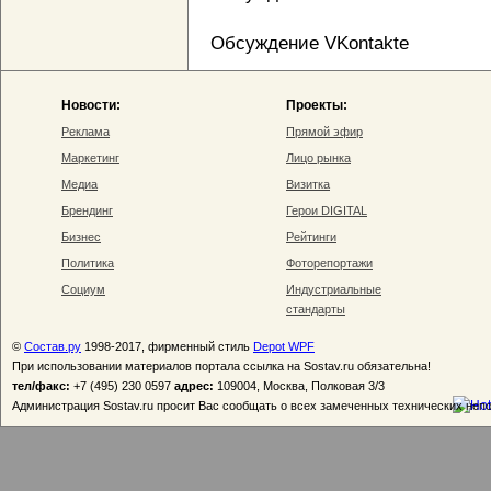
Обсуждение VKontakte
Новости:
Проекты:
Реклама
Прямой эфир
Маркетинг
Лицо рынка
Медиа
Визитка
Брендинг
Герои DIGITAL
Бизнес
Рейтинги
Политика
Фоторепортажи
Социум
Индустриальные
стандарты
©
Состав.ру
1998-2017, фирменный стиль
Depot WPF
При использовании материалов портала ссылка на Sostav.ru обязательна!
тел/факс:
+7 (495) 230 0597
адрес:
109004, Москва, Полковая 3/3
Администрация Sostav.ru просит Вас сообщать о всех замеченных технических неп