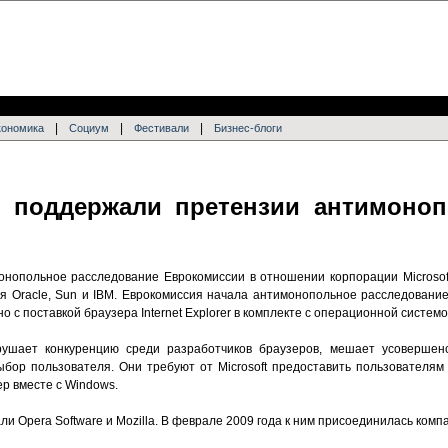
|
|
|
кономика
Социум
Фестивали
Бизнес-блоги
un поддержали претензии антимоно
нопольное расследование Еврокомиссии в отношении корпорации Microsof
я Oracle, Sun и IBM. Еврокомиссия начала антимонопольное расследование 
о с поставкой браузера Internet Explorer в комплекте с операционной систем
рушает конкуренцию среди разработчиков браузеров, мешает усовершен
ыбор пользователя. Они требуют от Microsoft предоставить пользователям
р вместе с Windows.
 Opera Software и Mozilla. В феврале 2009 года к ним присоединилась комп