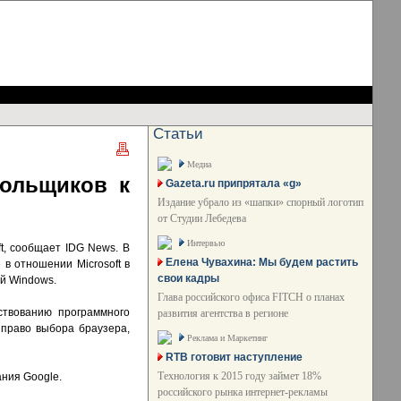
Статьи
Медиа
польщиков к
Gazeta.ru припрятала «g»
Издание убрало из «шапки» спорный логотип
от Студии Лебедева
Интервью
t, сообщает IDG News. В
Елена Чувахина: Мы будем растить
в отношении Microsoft в
свои кадры
ой Windows.
Глава российского офиса FITCH о планах
ствованию программного
развития агентства в регионе
 право выбора браузера,
Реклама и Маркетинг
RTB готовит наступление
Технология к 2015 году займет 18%
ания Google.
российского рынка интернет-рекламы