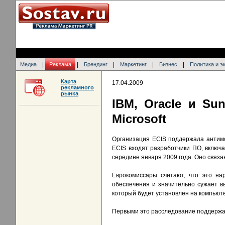
|
|
|
|
|
Медиа
Реклама
Брендинг
Маркетинг
Бизнес
Политика и э
Карта
17.04.2009
рекламного
рынка
IBM, Oracle и S
Microsoft
Организация ECIS поддержала антимо
ECIS входят разработчики ПО, включа
середине января 2009 года. Оно связан
Еврокомиссары считают, что это на
обеспечения и значительно сужает в
который будет установлен на компьюте
Первыми это расследование поддержали