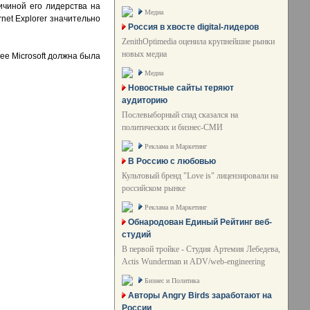
ичиной его лидерства на
Медиа
net Explorer значительно
Россия в хвосте digital-лидеров
ZenithOptimedia оценила крупнейшие рынки
новых медиа
ее Microsoft должна была
Медиа
Новостные сайты теряют
аудиторию
Послевыборный спад сказался на
политических и бизнес-СМИ
Реклама и Маркетинг
В Россию с любовью
Культовый бренд "Love is" лицензировали на
российском рынке
Реклама и Маркетинг
Обнародован Единый Рейтинг веб-
студий
В первой тройке - Студия Артемия Лебедева,
Actis Wunderman и ADV/web-engineering
Бизнес и Политика
Авторы Angry Birds заработают на
России