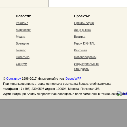
Новости:
Проекты:
Реклама
Прямой эфир
Маркетинг
Лицо рынка
Медиа
Визитка
Брендинг
Герои DIGITAL
Бизнес
Рейтинги
Политика
Фоторепортажи
Социум
Индустриальные
стандарты
©
Состав.ру
1998-2017, фирменный стиль
Depot WPF
При использовании материалов портала ссылка на Sostav.ru обязательна!
тел/факс:
+7 (495) 230 0597
адрес:
109004, Москва, Полковая 3/3
Администрация Sostav.ru просит Вас сообщать о всех замеченных технических неп