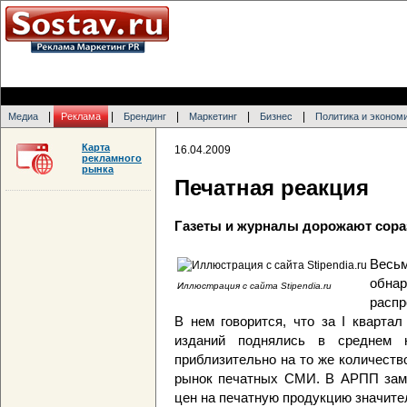
|
|
|
|
|
Медиа
Реклама
Брендинг
Маркетинг
Бизнес
Политика и эконом
Карта
16.04.2009
рекламного
рынка
Печатная реакция
Газеты и журналы дорожают сор
Весь
обна
Иллюстрация с сайта Stipendia.ru
распр
В нем говорится, что за I кварта
изданий поднялись в среднем 
приблизительно на то же количеств
рынок печатных СМИ. В АРПП заме
цен на печатную продукцию значите