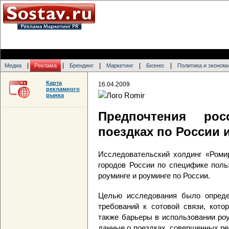
|
|
|
|
|
Медиа
Реклама
Брендинг
Маркетинг
Бизнес
Политика и эконом
Карта
16.04.2009
рекламного
рынка
Предпочтения рос
поездках по России 
Исследовательский холдинг «Ромир
городов России по специфике поль
роуминге и роуминге по России.
Целью исследования было опреде
требований к сотовой связи, кото
также барьеры в использовании ро
данные о поездках, совершенных рес