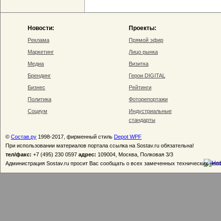
Новости:
Проекты:
Реклама
Прямой эфир
Маркетинг
Лицо рынка
Медиа
Визитка
Брендинг
Герои DIGITAL
Бизнес
Рейтинги
Политика
Фоторепортажи
Социум
Индустриальные
стандарты
©
Состав.ру
1998-2017, фирменный стиль
Depot WPF
При использовании материалов портала ссылка на Sostav.ru обязательна!
тел/факс:
+7 (495) 230 0597
адрес:
109004, Москва, Полковая 3/3
Администрация Sostav.ru просит Вас сообщать о всех замеченных технических неп