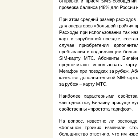
отправка и прием SMS-сообщений 
проверка баланса (48% для России и
При этом средний размер расходов 
для операторов «большой тройки» п
Расходы при использовании так на
карт в зарубежной поездке, соста
случае приобретения дополнит
пребывания в подавляющем больши
SIM-карту МТС. Абоненты Билайн
предпочитают использовать карт
Мегафон при поездках за рубеж. Аб
качестве дополнительной SIM-карт
за рубеж – карту МТС.
Наиболее характерными свойств
«выгодность», Билайну присуще «у
свойственны «простота тарифов».
На вопрос, известно ли респонде
«большой тройки» изменили сто
большинство ответило, что им изв