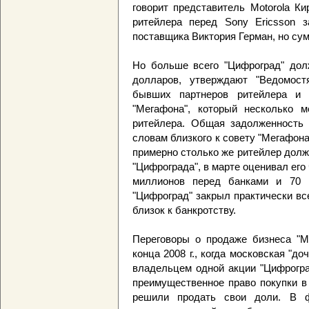
говорит представитель Motorola К
ритейлера перед Sony Ericsson за
поставщика Виктория Герман, но сум
Но больше всего "Цифроград" дол
долларов, утверждают "Ведомост
бывших партнеров ритейлера и и
"Мегафона", который несколько м
ритейлера. Общая задолженность 
словам близкого к совету "Мегафона
примерно столько же ритейлер долж
"Цифрограда", в марте оценивал его
миллионов перед банками и 70 
"Цифроград" закрыл практически вс
близок к банкротству.
Переговоры о продаже бизнеса "М
конца 2008 г., когда московская "д
владельцем одной акции "Цифрогра
преимущественное право покупки в
решили продать свои доли. В ф