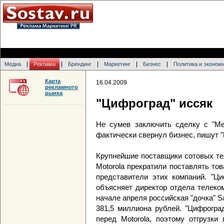
|
|
|
|
|
Медиа
Реклама
Брендинг
Маркетинг
Бизнес
Политика и эконом
Карта
16.04.2009
рекламного
рынка
"Цифроград" иссяк
Не сумев заключить сделку с "Ме
фактически свернул бизнес, пишут 
Крупнейшие поставщики сотовых тел
Motorola прекратили поставлять то
представители этих компаний. "Ци
объясняет директор отдела телеко
начале апреля российская "дочка" 
381,5 миллиона рублей. "Цифрогра
перед Motorola, поэтому отгрузки