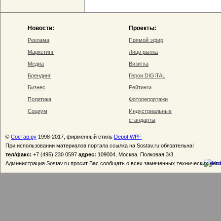
Новости:
Проекты:
Реклама
Прямой эфир
Маркетинг
Лицо рынка
Медиа
Визитка
Брендинг
Герои DIGITAL
Бизнес
Рейтинги
Политика
Фоторепортажи
Социум
Индустриальные
стандарты
©
Состав.ру
1998-2017, фирменный стиль
Depot WPF
При использовании материалов портала ссылка на Sostav.ru обязательна!
тел/факс:
+7 (495) 230 0597
адрес:
109004, Москва, Полковая 3/3
Администрация Sostav.ru просит Вас сообщать о всех замеченных технических неп