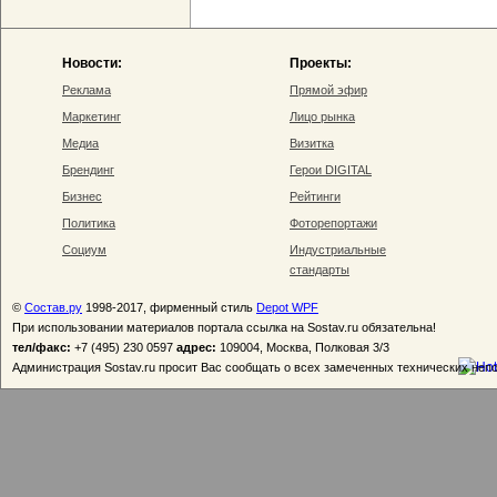
Новости:
Проекты:
Реклама
Прямой эфир
Маркетинг
Лицо рынка
Медиа
Визитка
Брендинг
Герои DIGITAL
Бизнес
Рейтинги
Политика
Фоторепортажи
Социум
Индустриальные
стандарты
©
Состав.ру
1998-2017, фирменный стиль
Depot WPF
При использовании материалов портала ссылка на Sostav.ru обязательна!
тел/факс:
+7 (495) 230 0597
адрес:
109004, Москва, Полковая 3/3
Администрация Sostav.ru просит Вас сообщать о всех замеченных технических неп