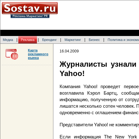
|
|
|
|
|
Медиа
Реклама
Брендинг
Маркетинг
Бизнес
Политика и эконом
Карта
16.04.2009
рекламного
рынка
Журналисты узнали
Yahoo!
Компания Yahoo! проведет первое
возглавила Кэрол Бартц, сообщ
информацию, полученную от сотруд
лишатся несколько сотен человек. 
одновременно с оглашением финансо
Представители Yahoo! не комменти
Если информация The New York 