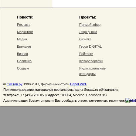
Новости:
Проекты:
Реклама
Прямой эфир
Маркетинг
Лицо рынка
Медиа
Визитка
Брендинг
Герои DIGITAL
Бизнес
Рейтинги
Политика
Фоторепортажи
Социум
Индустриальные
стандарты
©
Состав.ру
1998-2017, фирменный стиль
Depot WPF
При использовании материалов портала ссылка на Sostav.ru обязательна!
тел/факс:
+7 (495) 230 0597
адрес:
109004, Москва, Полковая 3/3
Администрация Sostav.ru просит Вас сообщать о всех замеченных технических неп