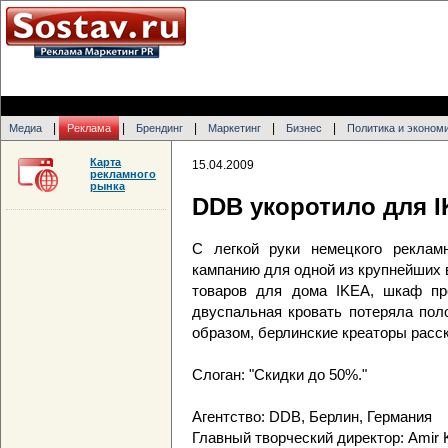
|
|
|
|
|
Медиа
Реклама
Брендинг
Маркетинг
Бизнес
Политика и эконом
Карта
15.04.2009
рекламного
рынка
DDB укоротило для 
С легкой руки немецкого рекламн
кампанию для одной из крупнейших 
товаров для дома IKEA, шкаф пре
двуспальная кровать потеряла пол
образом, берлинские креаторы расс
Слоган: "Скидки до 50%."
Агентство: DDB, Берлин, Германия
Главный творческий директор: Amir 