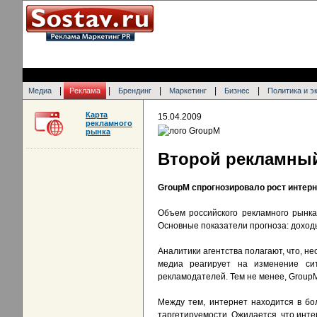
|
|
|
|
|
Медиа
Реклама
Брендинг
Маркетинг
Бизнес
Политика и э
Карта
15.04.2009
рекламного
рынка
Второй рекламны
GroupM спрогнозировало рост интерн
Объем российского рекламного рынка
Основные показатели прогноза: доход
Аналитики агентства полагают, что, не
медиа реагирует на изменение си
рекламодателей. Тем не менее, Group
Между тем, интернет находится в б
таргетируемости. Ожидается, что инте