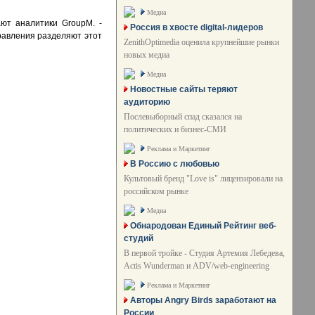
Медиа
ют аналитики GroupM. -
Россия в хвосте digital-лидеров
равления разделяют этот
ZenithOptimedia оценила крупнейшие рынки
новых медиа
Медиа
Новостные сайты теряют
аудиторию
Послевыборный спад сказался на
политических и бизнес-СМИ
Реклама и Маркетинг
В Россию с любовью
Культовый бренд "Love is" лицензировали на
российском рынке
Медиа
Обнародован Единый Рейтинг веб-
студий
В первой тройке - Студия Артемия Лебедева,
Actis Wunderman и ADV/web-engineering
Реклама и Маркетинг
Авторы Angry Birds заработают на
России