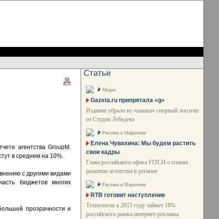
Статьи
Медиа
Gazeta.ru припрятала «g»
Издание убрало из «шапки» спорный логотип
от Студии Лебедева
Реклама и Маркетинг
Елена Чувахина: Мы будем растить
тчете агентства GroupM.
свои кадры
тут в среднем на 10%.
Глава российского офиса FITCH о планах
развития агентства в регионе
авнению с другими видами
часть бюджетов многих
Реклама и Маркетинг
RTB готовит наступление
Технология к 2015 году займет 18%
большей прозрачности и
российского рынка интернет-рекламы