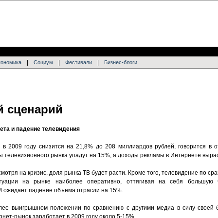
|
|
|
кономика
Социум
Фестивали
Бизнес-блоги
й сценарий
ета и падение телевидения
 в 2009 году снизится на 21,8% до 208 миллиардов рублей, говорится в о
ы телевизионного рынка упадут на 15%, а доходы рекламы в Интернете вырас
смотря на кризис, доля рынка ТВ будет расти. Кроме того, телевидение по ср
туации на рынке наиболее оперативно, оттягивая на себя большую 
M ожидает падение объема отрасли на 15%.
олее выигрышном положении по сравнению с другими медиа в силу своей 
рнет-рынок заработает в 2009 году около 5-15%