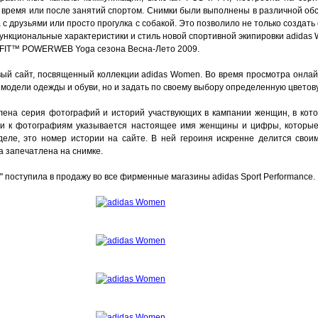
 время или после занятий спортом. Снимки были выполнены в различной обс
а с друзьями или просто прогулка с собакой. Это позволило не только создат
ункциональные характеристики и стиль новой спортивной экипировки adidas
TECHFIT™ POWERWEB Yoga сезона Весна-Лето 2009.
вый сайт, посвященный коллекции adidas Women. Во время просмотра онлай
ь модели одежды и обуви, но и задать по своему выбору определенную цветов
лена серия фотографий и историй участвующих в кампании женщин, в кот
иси к фотографиям указывается настоящее имя женщины и цифры, которые
 деле, это номер истории на сайте. В ней героиня искренне делится сво
а запечатлена на снимке.
" поступила в продажу во все фирменные магазины adidas Sport Performance.