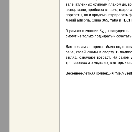
запечатленных крупным планом до, во
в спортзале, пробежка в парке, встреч
портреты, но и продемонстрировать ф
линий adilibria, Clima 365, Yatra и 
В рамках кампании будет запущен но
смогут не только подбирать и сочетат
Для рекламы в прессе была подготов
себе, своей любви к спорту. В подп
взгляд, означают возраст. На самом
тренировках и о моделях, в которых он
Весеннее-летняя коллекция "Me,Myself