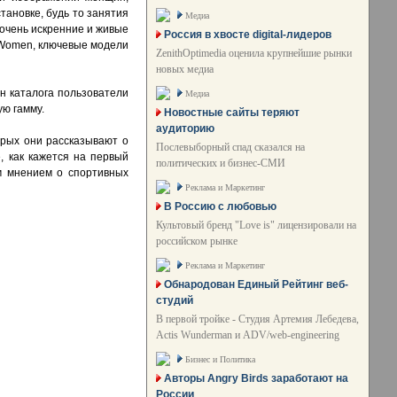
тановке, будь то занятия
Медиа
ь очень искренние и живые
Россия в хвосте digital-лидеров
 Women, ключевые модели
ZenithOptimedia оценила крупнейшие рынки
новых медиа
н каталога пользователи
Медиа
ую гамму.
Новостные сайты теряют
аудиторию
орых они рассказывают о
Послевыборный спад сказался на
, как кажется на первый
политических и бизнес-СМИ
им мнением о спортивных
Реклама и Маркетинг
В Россию с любовью
Культовый бренд "Love is" лицензировали на
российском рынке
Реклама и Маркетинг
Обнародован Единый Рейтинг веб-
студий
В первой тройке - Студия Артемия Лебедева,
Actis Wunderman и ADV/web-engineering
Бизнес и Политика
Авторы Angry Birds заработают на
России