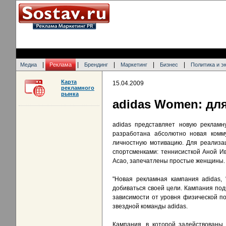
|
|
|
|
|
Медиа
Реклама
Брендинг
Маркетинг
Бизнес
Политика и э
Карта
15.04.2009
рекламного
рынка
adidas Women: дл
adidas представляет новую рекламн
разработана абсолютно новая комму
личностную мотивацию. Для реализа
спортсменками: теннисисткой Аной И
Асао, запечатлены простые женщины.
"Новая рекламная кампания adidas, 
добиваться своей цели. Кампания подч
зависимости от уровня физической по
звездной команды adidas.
Кампания, в которой задействованы