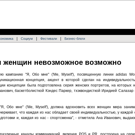
|
|
|
кономика
Социум
Фестивали
Бизнес-блоги
я женщин невозможное возможно
ую кампанию "Я, Обо мне" ('Me, Myself'), посвященную линии adidas W
никационная концепция, акцент в которой сделан на индивидуальность
ции концепции была подготовлена серия женских портретов, на которых 
ванович, баскетболисткой Кэндес Паркер, тхэквондисткой Иридией Салазар
"Я, Обо мне" ('Me, Myself'), должна вдохновить всех женщин мира зани
еркивает, что каждая из нас обладает своей индивидуальностью, у каждой 
дготовки и, каждая из нас - спортсменка", - отметила Ана Иванович, выда
 различные каналы коммуникаций, включая POS и PR, построена на сер