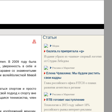
Статьи
Медиа
Gazeta.ru припрятала «g»
Издание убрало из «шапки» спорный логотип
от Студии Лебедева
omen. В 2009 году была
, уверенность в себе и
Реклама и Маркетинг
наравне со знаменитыми
Елена Чувахина: Мы будем растить
 и волейболисткой Мивой
свои кадры
Глава российского офиса FITCH о планах
развития агентства в регионе
маться спортом и просто
свой подход к спорту вне
Реклама и Маркетинг
ющаяся теннисистка, член
RTB готовит наступление
Технология к 2015 году займет 18%
российского рынка интернет-рекламы
ии изображений женщин,