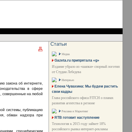
Статьи
Медиа
Gazeta.ru припрятала «g»
Издание убрало из «шапки» спорный логотип
от Студии Лебедева
Интервью
ию закона об интернете,
Елена Чувахина: Мы будем растить
конодательства в сфере
свои кадры
я, совершенные на любой
Глава российского офиса FITCH о планах
развития агентства в регионе
ной системы, публикацию
Реклама и Маркетинг
ия, обман надзора при
RTB готовит наступление
Технология к 2015 году займет 18%
российского рынка интернет-рекламы
ениями, специфическим