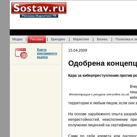
|
|
|
|
|
Медиа
Реклама
Брендинг
Маркетинг
Бизнес
Политика и э
Карта
15.04.2009
рекламного
рынка
Одобрена концепц
Кара за киберпреступления против р
Вче
пиш
Иллюстрация с ресурса smi-online.co.uk
киб
территории и любым лицом, если они 
На основе зарубежного опыта разраб
непристойностей, неисполнение пр
получении лицензий на сертификацию
Сами по себе клевета или распрос