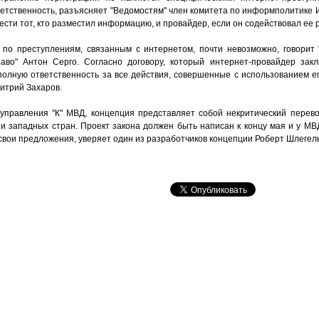
тветственность, разъясняет "Ведомостям" член комитета по информполитике
нести тот, кто разместил информацию, и провайдер, если он содействовал ее
по преступлениям, связанным с интернетом, почти невозможно, говорит 
во" Антон Серго. Согласно договору, который интернет-провайдер закл
олную ответственность за все действия, совершенные с использованием его
итрий Захаров.
 управления "К" МВД, концепция представляет собой некритический перево
и западных стран. Проект закона должен быть написан к концу мая и у МВД
свои предложения, уверяет один из разработчиков концепции Роберт Шлегель