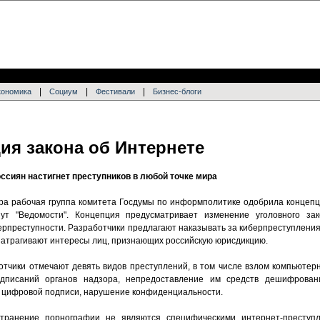
|
|
|
кономика
Социум
Фестивали
Бизнес-блоги
ия закона об Интернете
оссиян настигнет преступников в любой точке мира
ра рабочая группа комитета Госдумы по информполитике одобрила концепц
ут "Ведомости". Концепция предусматривает изменение уголовного за
ерпреступности. Разработчики предлагают наказывать за киберпреступлени
затрагивают интересы лиц, признающих российскую юрисдикцию.
отчики отмечают девять видов преступлений, в том числе взлом компьютер
едписаний органов надзора, непредоставление им средств дешифрован
 цифровой подписи, нарушение конфиденциальности.
транение порнографии не являются специфическими интернет-преступл