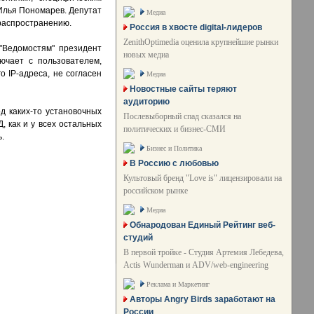
 Илья Пономарев. Депутат
Медиа
 распространению.
Россия в хвосте digital-лидеров
ZenithOptimedia оценила крупнейшие рынки
"Ведомостям" президент
новых медиа
ючает с пользователем,
 IP-адреса, не согласен
Медиа
Новостные сайты теряют
аудиторию
д каких-то установочных
Послевыборный спад сказался на
, как и у всех остальных
политических и бизнес-СМИ
.
Бизнес и Политика
В Россию с любовью
Культовый бренд "Love is" лицензировали на
российском рынке
Медиа
Обнародован Единый Рейтинг веб-
студий
В первой тройке - Студия Артемия Лебедева,
Actis Wunderman и ADV/web-engineering
Реклама и Маркетинг
Авторы Angry Birds заработают на
России