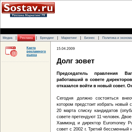
|
|
|
|
|
Медиа
Реклама
Брендинг
Маркетинг
Бизнес
Политика и эконом
Карта
15.04.2009
рекламного
рынка
Долг зовет
Председатель правления Bar
работавший в совете директоров 
отказался войти в новый совет. О
Сегодня должно состояться внео
котором предстоит избрать новый 
20 марта списку кандидатов (опуб
совете претендуют 11 человек. Двое
Хаммонд и директор Euromoney Pub
совет с 2002 г. Третий бессменны