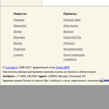
Новости:
Проекты:
Реклама
Прямой эфир
Маркетинг
Лицо рынка
Медиа
Визитка
Брендинг
Герои DIGITAL
Бизнес
Рейтинги
Политика
Фоторепортажи
Социум
Индустриальные
стандарты
©
Состав.ру
1998-2017, фирменный стиль
Depot WPF
При использовании материалов портала ссылка на Sostav.ru обязательна!
тел/факс:
+7 (495) 230 0597
адрес:
109004, Москва, Полковая 3/3
Администрация Sostav.ru просит Вас сообщать о всех замеченных технических неп