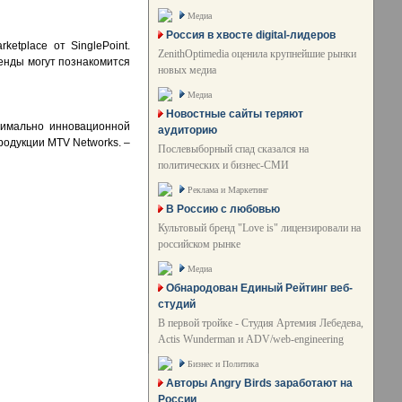
Медиа
Россия в хвосте digital-лидеров
etplace от SinglePoint.
ZenithOptimedia оценила крупнейшие рынки
ренды могут познакомится
новых медиа
Медиа
Новостные сайты теряют
ксимально инновационной
аудиторию
родукции MTV Networks. –
Послевыборный спад сказался на
политических и бизнес-СМИ
Реклама и Маркетинг
В Россию с любовью
Культовый бренд "Love is" лицензировали на
российском рынке
Медиа
Обнародован Единый Рейтинг веб-
студий
В первой тройке - Студия Артемия Лебедева,
Actis Wunderman и ADV/web-engineering
Бизнес и Политика
Авторы Angry Birds заработают на
России