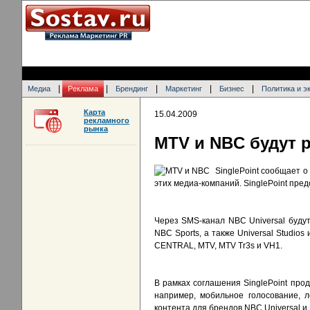
|
|
|
|
|
Медиа
Реклама
Брендинг
Маркетинг
Бизнес
Политика и э
Карта
15.04.2009
рекламного
рынка
MTV и NBC будут 
SinglePoint сообщает 
этих медиа-компаний. SinglePoint пре
Через SMS-канал NBC Universal буду
NBC Sports, а также Universal Studio
CENTRAL, MTV, MTV Tr3s и VH1.
В рамках соглашения SinglePoint про
например, мобильное голосование, 
контента для брендов NBC Universal и