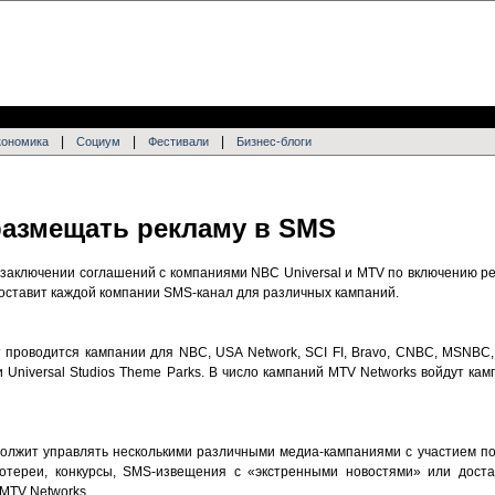
|
|
|
кономика
Социум
Фестивали
Бизнес-блоги
размещать рекламу в SMS
о заключении соглашений с компаниями NBC Universal и MTV по включению 
доставит каждой компании SMS-канал для различных кампаний.
т проводится кампании для NBC, USA Network, SCI FI, Bravo, CNBC, MSNBC
s и Universal Studios Theme Parks. В число кампаний MTV Networks войдут 
должит управлять несколькими различными медиа-кампаниями с участием пол
лотереи, конкурсы, SMS-извещения с «экстренными новостями» или доста
 MTV Networks.