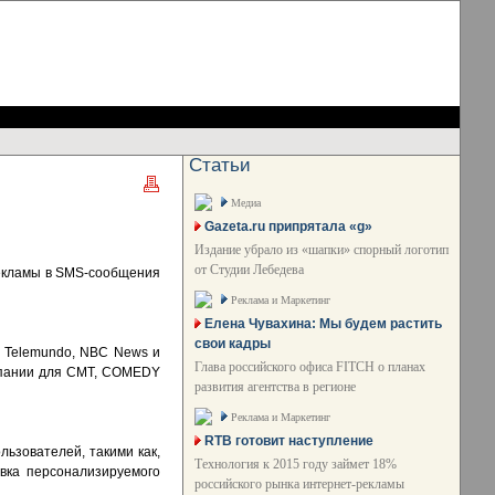
Статьи
Медиа
Gazeta.ru припрятала «g»
Издание убрало из «шапки» спорный логотип
от Студии Лебедева
рекламы в SMS-сообщения
Реклама и Маркетинг
Елена Чувахина: Мы будем растить
свои кадры
, Telemundo, NBC News и
Глава российского офиса FITCH о планах
кампании для CMT, COMEDY
развития агентства в регионе
Реклама и Маркетинг
RTB готовит наступление
ьзователей, такими как,
Технология к 2015 году займет 18%
вка персонализируемого
российского рынка интернет-рекламы