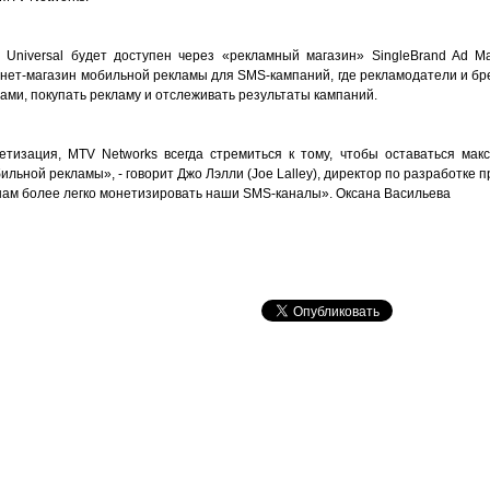
niversal будет доступен через «рекламный магазин» SingleBrand Ad Mark
ернет-магазин мобильной рекламы для SMS-кампаний, где рекламодатели и б
ами, покупать рекламу и отслеживать результаты кампаний.
етизация, MTV Networks всегда стремиться к тому, чтобы оставаться ма
льной рекламы», - говорит Джо Лэлли (Joe Lalley), директор по разработке п
нам более легко монетизировать наши SMS-каналы». Оксана Васильева